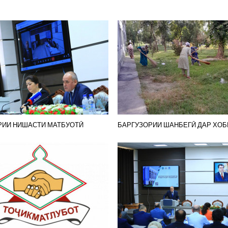
РИИ НИШАСТИ МАТБУОТӢ
БАРГУЗОРИИ ШАНБЕГӢ ДАР ХОБ