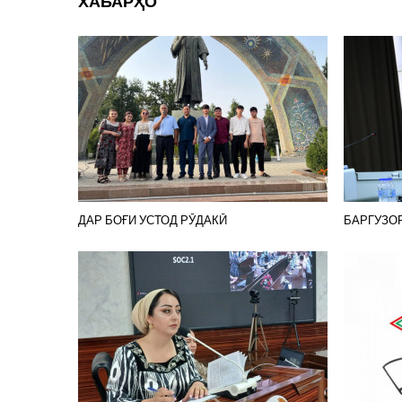
ХАБАРҲО
ДАР БОҒИ УСТОД РӮДАКӢ
БАРГУЗО