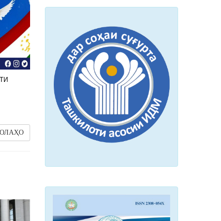
ТИ
ОЛАҲО