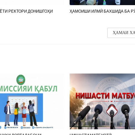
ЁТИ РЕКТОРИ ДОНИШГОҲИ
ҲАМОИШИ ИЛМӢ БАХШИДА БА Р
ҲАМАИ Х