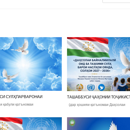
СИ СУЛҲПАРВАРОНАИ
ТАШАББУСИ ҶАҲОНИИ ТОҶИКИС
и қабули қатъномаи
(дар ҳошияи қатъномаи Даҳсолаи