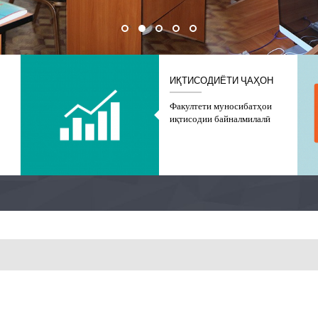
ИҚТИСОДИЁТИ ҶАҲОН
Факултети муносибатҳои
иқтисодии байналмилалӣ