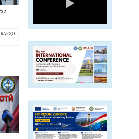
ӮЗИ
АБАРҲО