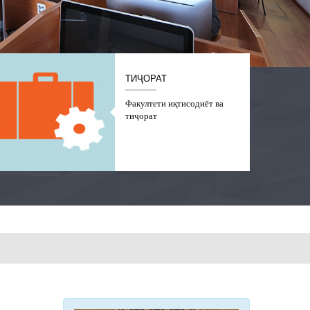
ТИҶОРАТ
Факултети иқтисодиёт ва
тиҷорат