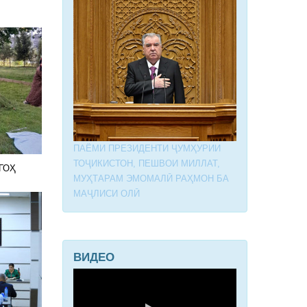
ПАЁМИ ПРЕЗИДЕНТИ ҶУМҲУРИИ
ТОҶИКИСТОН, ПЕШВОИ МИЛЛАТ,
ГОҲ
МУҲТАРАМ ЭМОМАЛӢ РАҲМОН БА
МАҶЛИСИ ОЛӢ
ВИДЕО