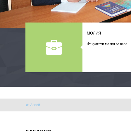
1
2
3
4
5
МОЛИЯ
Факултети молия ва қарз
Асосӣ