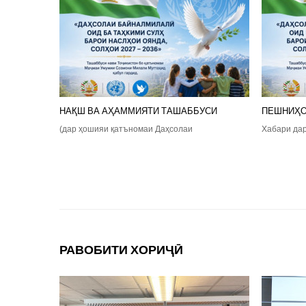
НАҚШ ВА АҲАММИЯТИ ТАШАББУСИ
ПЕШНИҲО
(дар ҳошияи қатъномаи Даҳсолаи
Хабари да
РАВОБИТИ ХОРИҶӢ