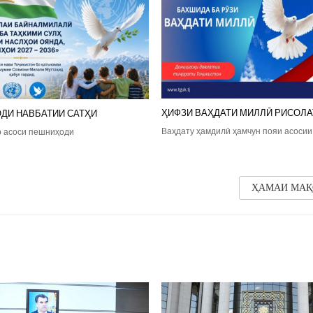
ҲИФЗИ ВАҲДАТИ МИЛЛӢ РИСОЛА
ДИ НАВБАТИИ САТҲИ
Ваҳдату ҳамдилӣ ҳамчун пояи асосии
р асоси пешниҳоди
ҲАМАИ МАҚ