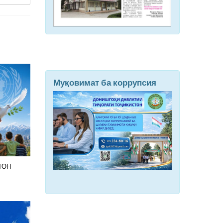
Муқовимат ба коррупсия
ТОН