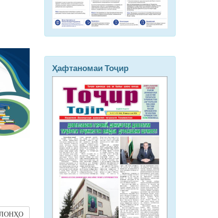
Ҳафтаномаи Тоҷир
ЛОНҲО