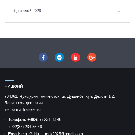
Довталаб-2026
НИШОНӢ
734061, Ҷумҳурии Тоҷикистон, ш. Душанбе, кӯч. Деҳоти 1/2,
Донишгоҳи давлатии
тиҷорати Тоҷикистон
Телефон:
+992
(37) 234-83-46
+992
(37) 234-85-46
Email:
mail
@ddtt.tj
;
tguk2025@gmail.com