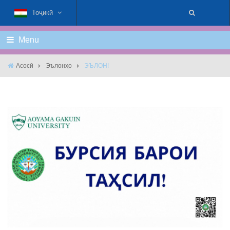
Тоҷикӣ
Menu
Асосӣ
Эълонҳо
ЭЪЛОН!