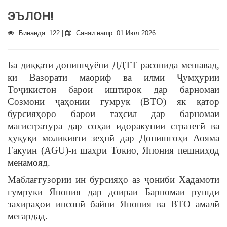
ЭЪЛОН!
Бинанда: 122 |
Санаи нашр: 01 Июл 2026
Ба диққати донишҷӯёни ДДТТ расонида мешавад,
ки Вазорати маориф ва илми Ҷумҳурии
Тоҷикистон барои иштирок дар барномаи
Созмони ҷаҳонии гумрук (ВТО) як қатор
бурсияҳоро барои таҳсил дар барномаи
магистратура дар соҳаи идоракунии стратегӣ ва
ҳуқуқи моликияти зеҳнӣ дар Донишгоҳи Аояма
Гакуин (AGU)-и шаҳри Токио, Япония пешниҳод
менамояд.
Маблағгузории ин бурсияҳо аз ҷониби Хадамоти
гумруки Япония дар доираи Барномаи рушди
захираҳои инсонӣ байни Япония ва ВТО амалӣ
мегардад.