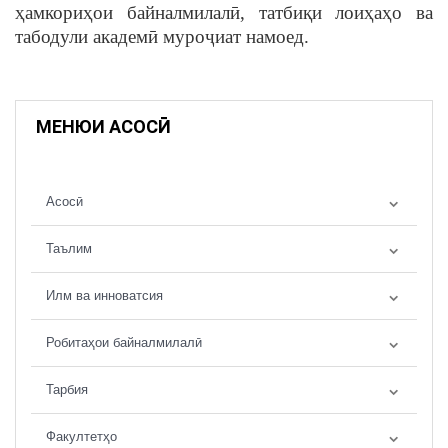
ҳамкориҳои байналмилалӣ, татбиқи лоиҳаҳо ва
табодули академӣ муроҷиат намоед.
МЕНЮИ АСОСӢ
Асосӣ
Таълим
Илм ва инноватсия
Робитаҳои байналмилалӣ
Тарбия
Факултетҳо