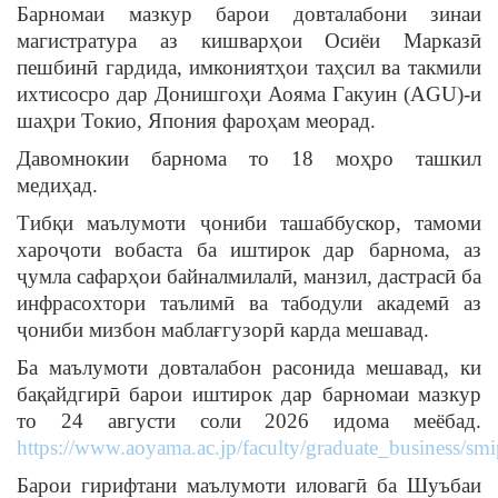
Барномаи мазкур барои довталабони зинаи
магистратура аз кишварҳои Осиёи Марказӣ
пешбинӣ гардида, имкониятҳои таҳсил ва такмили
ихтисосро дар Донишгоҳи Аояма Гакуин (AGU)-и
шаҳри Токио, Япония фароҳам меорад.
Давомнокии барнома то 18 моҳро ташкил
медиҳад.
Тибқи маълумоти ҷониби ташаббускор, тамоми
хароҷоти вобаста ба иштирок дар барнома, аз
ҷумла сафарҳои байналмилалӣ, манзил, дастрасӣ ба
инфрасохтори таълимӣ ва табодули академӣ аз
ҷониби мизбон маблағгузорӣ карда мешавад.
Ба маълумоти довталабон расонида мешавад, ки
бақайдгирӣ барои иштирок дар барномаи мазкур
то 24 августи соли 2026 идома меёбад.
https://www.aoyama.ac.jp/faculty/graduate_business/smi
Барои гирифтани маълумоти иловагӣ ба Шуъбаи