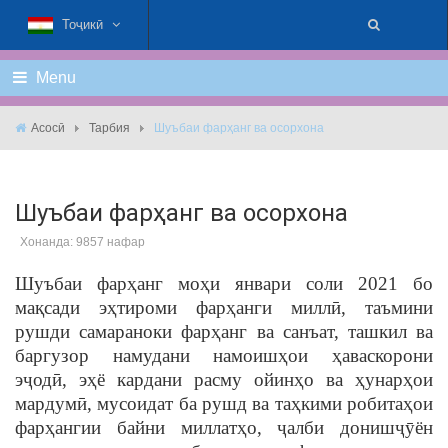
Тоҷикӣ
Menu
Асосӣ
Тарбия
Шуъбаи фарҳанг ва осорхона
Шуъбаи фарҳанг ва осорхона
Хонанда: 9857 нафар
Шуъбаи фарҳанг моҳи январи соли 2021 бо
мақсади эҳтироми фарҳанги миллӣ, таъмини
рушди самараноки фарҳанг ва санъат, ташкил ва
баргузор намудани намоишҳои ҳаваскорони
эҷодӣ, эҳё кардани расму ойинҳо ва ҳунарҳои
мардумӣ, мусоидат ба рушд ва таҳкими робитаҳои
фарҳангии байни миллатҳо, ҷалби донишҷӯён