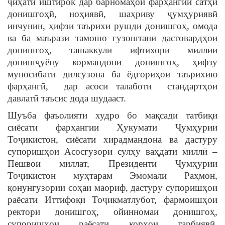
ҷиҳати иштирок дар барномаҳои фарҳангии сатҳи
донишгоҳӣ, ноҳиявӣ, шаҳриву ҷумҳуриявӣ
инчунин, ҳифзи таърихи рушди донишгоҳ, омода
ва ба маърази тамошо гузоштани дастовардҳои
донишгоҳ, ташаккули ифтихори миллии
донишҷӯёну кормандони донишгоҳ, ҳифзу
муносибати дилсӯзона ба ёдгориҳои таърихию
фарҳангӣ, дар асоси талаботи стандартҳои
давлатӣ таъсис дода шудааст.
Шуъба фаъолияти худро бо мақсади татбиқи
сиёсати фарҳангии Ҳукумати Ҷумҳурии
Тоҷикистон, сиёсати хирадмандона ва дастуру
супоришҳои Асосгузори сулҳу ваҳдати миллӣ –
Пешвои миллат, Президенти Ҷумҳурии
Тоҷикистон муҳтарам Эмомалӣ Раҳмон,
қонунгузории соҳаи маориф, дастуру супоришҳои
раёсати Иттифоқи Тоҷикматлубот, фармоишҳои
ректори донишгоҳ, ойинномаи донишгоҳ,
супоришҳои раёсати корҳои тарбиявӣ,