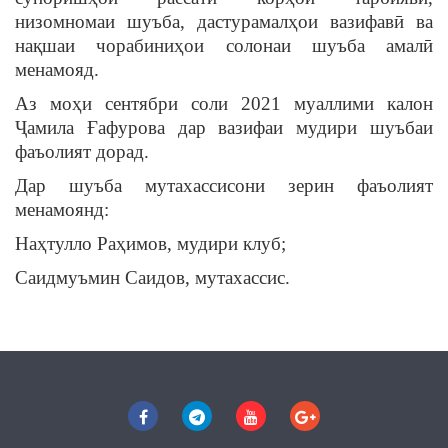
низомномаи шуъба, дастурамалҳои вазифавӣ ва
нақшаи чорабиниҳои солонаи шуъба амалӣ
менамояд.
Аз моҳи сентябри соли 2021 муаллими калон
Ҷамила Ғафурова дар вазифаи мудири шуъбаи
фаъолият дорад.
Дар шуъба мутахассисони зерин фаъолият
менамоянд:
Наҳтулло Раҳимов, мудири клуб;
Саидмуъмин Саидов, мутахассис.