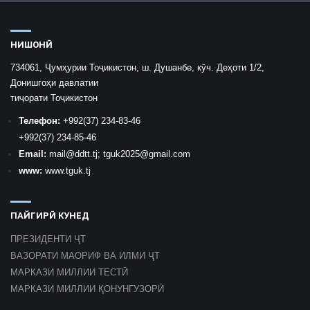
НИШОНӢ
734061, Ҷумҳурии Тоҷикистон, ш. Душанбе, кӯч. Деҳоти 1/2,
Донишгоҳи давлатии
тиҷорати Тоҷикистон
Телефон:
+992
(37) 234-83-46
+992
(37) 234-85-46
Email:
mail
@ddtt.tj
;
tguk2025@gmail.com
www:
www.tguk.tj
ПАЙГИРӢ КУНЕД
ПРЕЗИДЕНТИ ҶТ
ВАЗОРАТИ МАОРИФ ВА ИЛМИ ҶТ
МАРКАЗИ МИЛЛИИ ТЕСТӢ
МАРКАЗИ МИЛЛИИ ҚОНУНГУЗОРӢ