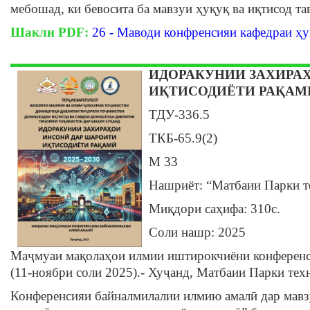
мебошад, ки бевосита ба мавзуи ҳуқуқ ва иқтисод та
Шакли PDF:
26 - Маводи конфренсияи кафедраи ҳу
ИДОРАКУНИИ ЗАХИРА
ИҚТИСОДИЁТИ РАҚАМ
ТДУ-336.5
ТКБ-65.9(2)
М 33
Нашриёт: “Матбаии Парки 
Миқдори саҳифа: 310c.
Соли нашр: 2025
Маҷмуаи мақолаҳои илмии иштирокчиёни конференс
(11-ноябри соли 2025).- Хуҷанд, Матбаии Парки те
Конференсияи байналмилалии илмию амалӣ дар мав