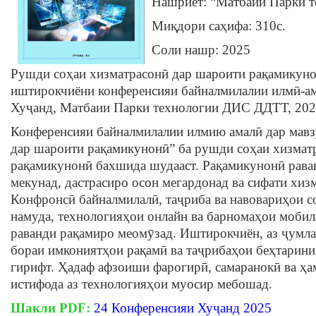
Нашриёт: “Матбаии Парки 
Миқдори саҳифа: 310c.
Соли нашр: 2025
Рушди соҳаи хизматрасонӣ дар шароити рақамикуно
иштирокчиёни конференсияи байналмилалии илмӣ-ама
Хуҷанд, Матбаии Парки технологии ДИС ДДТТ, 2025
Конференсияи байналмилалии илмию амалӣ дар мавз
дар шароити рақамикунонӣ” ба рушди соҳаи хизмат
рақамикунонӣ бахшида шудааст. Рақамикунонӣ рава
мекунад, дастрасиро осон мегардонад ва сифати хиз
Конфронсӣ байналмилалӣ, таҷриба ва навовариҳои с
намуда, технологияҳои онлайн ва барномаҳои мобил
раванди рақамиро меомӯзад. Иштирокчиён, аз ҷумла
бораи имкониятҳои рақамӣ ва таҷрибаҳои беҳтарин
гирифт. Ҳадаф афзоиши фарогирӣ, самаранокӣ ва ҳа
истифода аз технологияҳои муосир мебошад.
Шакли PDF:
24 Конференсияи Хуҷанд 2025