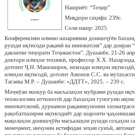
Нашриёт: “Тоҷир”
Миқдори саҳифа: 239c.
Соли нашр: 2025
Конференсияи илмию назариявии донишҷӯён бахшид
рушди иқтисоди рақамӣ ва инноватсия” дар доираи
давлатии тиҷорати Тоҷикистон”. Душанбе, 21-26 апр
доктори илмҳои техникӣ, профессор Х.Х. Назарзода
дотсент Ҷ.Н. Машокиров, номзади илмҳои иқтисодӣ,
илмҳои иқтисодӣ, дотсент Амонов С.С. ва мутахасси
Тагаева М.Р. – Душанбе: «ДДТТ», 2025. – 239 с.
Маҷмӯаи мазкур ба масъалаҳои мубрами рушди иқти
технологияи иттилоотӣ дар бахшҳои гуногуни иқти
инноватсионӣ, дурнамои рақамикунонии хизматрасо
рақобатпазирии иқтисодиёт дар шароити ҷаҳонишав
мақолаҳои донишҷӯён масъалаҳои рушди соҳаҳои сав
менеҷмент, инчунин истифодаи зеҳни сунъӣ, автомат