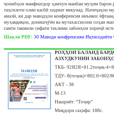
ҷонибҳои манфиатдор ҳамчун манбаи муҳим барои 
таҳсилоти олии касбӣ хидмат мекунад. Натиҷаҳои м
амалӣ, ки дар маводҳои конференсия инъикос ёфтаан
муҳаққиқон, донишҷӯён ва мутахассисони соҳаи ма
самти такмили сифати таълими забонҳои хориҷӣ ист
Шакли PDF:
30 Маводи конфренсияи Иқтисодиёти 
РОҲҲОИ БАЛАНД БАР
АЗХУДКУНИИ ЗАБОНҲ
ТКБ- 92Я2Я+81.2тоҷик-4+8
ТДУ- 8(тоҷик)+802.0+802/8
АКТ - 38
М-13
Нашриёт: “Тоҷир”
Миқдори саҳифа: 188c.