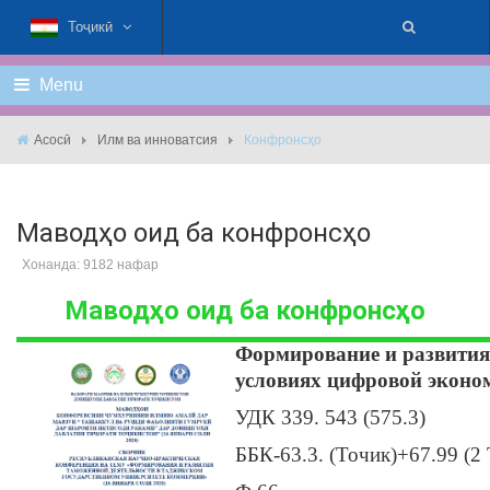
Тоҷикӣ
Menu
Асосӣ
Илм ва инноватсия
Конфронсҳо
Маводҳо оид ба конфронсҳо
Хонанда: 9182 нафар
Маводҳо оид ба конфронсҳо
Формирование и развития
условиях цифровой эконо
УДК 339. 543 (575.3)
ББК-63.3. (Точик)+67.99 (2