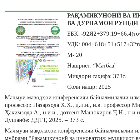
РАҚАМИКУНОНӢ ВА И
ВА ДУРНАМОИ РУШДИ
ББК: -92Я2+379.19+66.4(то
УДК: 004+618+51+517+32т
М- 20
Нашриёт: “Матбаа”
Миқдори саҳифа: 378c.
Соли нашр: 2025
Маҷмӯи маводҳои конференсияи байналмилалии илмӣ -
профессор Назарзода Х.Х., д.и.и., и.в. профессор Мир
Ҳакимзода А., н.и.и., дотсент Машокиров Ҷ.Н., н.и.и
Душанбе: ДДТТ, 2025. – 373 с.
Маҷмуаи мақолаҳои конференсияи байналмилалии ил
мубрами “Рақамикунонӣ ва инноватсия: мушкилот в