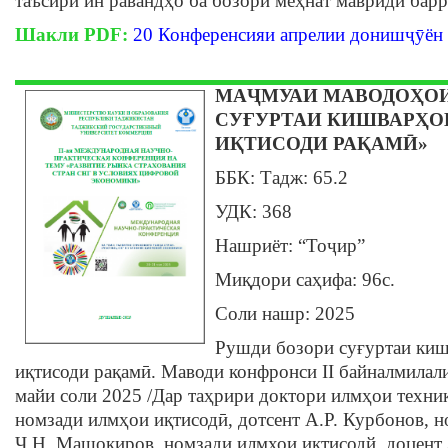
таъсири ин равандҳо ба бозори меҳнат мавриди барр
Шакли PDF:
20 Конференсияи апрелии донишҷӯён 
МАҶМУАИ МАВОДOҲОИ
СУҒУРТАИ КИШВАРҲО
ИҚТИСОДИ РАҚАМӢ»
ББК: Тадж: 65.2
УДК: 368
Нашриёт: “Тоҷир”
Миқдори саҳифа: 96c.
Соли нашр: 2025
Рушди бозори суғуртаи ки
иқтисоди рақамӣ. Маводи конфронси II байналмилал
майи соли 2025 /Дар таҳрири доктори илмҳои техник
номзади илмҳои иқтисодӣ, дотсент А.Р. Курбонов, н
Ҷ.Н. Машокиров, номзади илмхои иктисодй, доцент 