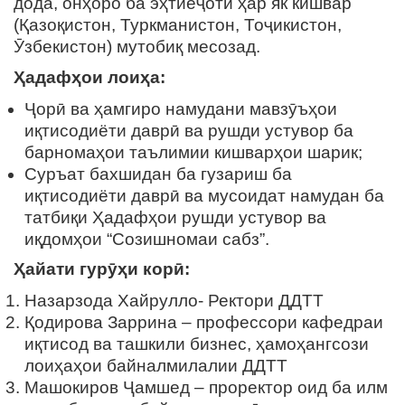
дода, онҳоро ба эҳтиёҷоти ҳар як кишвар
(Қазоқистон, Туркманистон, Тоҷикистон,
Ӯзбекистон) мутобиқ месозад.
Ҳадафҳои лоиҳа:
Ҷорӣ ва ҳамгиро намудани мавзӯъҳои
иқтисодиёти даврӣ ва рушди устувор ба
барномаҳои таълимии кишварҳои шарик;
Суръат бахшидан ба гузариш ба
иқтисодиёти даврӣ ва мусоидат намудан ба
татбиқи Ҳадафҳои рушди устувор ва
иқдомҳои “Созишномаи сабз”.
Ҳайати гурӯҳи корӣ:
Назарзода Хайрулло- Ректори ДДТТ
Қодирова Заррина – профессори кафедраи
иқтисод ва ташкили бизнес, ҳамоҳангсози
лоиҳаҳои байналмилалии ДДТТ
Машокиров Ҷамшед – проректор оид ба илм