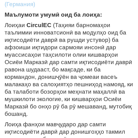
(Германия)
Маълумоти умумӣ оид ба лоиҳа:
Лоиҳаи
CirculEC
(Таҳияи барномаҳои
таълимии инноватсионӣ ва модулҳо оид ба
иқтисодиёти даврӣ ва рушди устувор) ба
афзоиши иқтидори сармояи инсонӣ дар
муассисаҳои таҳсилоти олии кишварҳои
Осиёи Марказӣ дар самти иқтисодиёти даврӣ
равона шудааст, бо мақсаде, ки ба
кормандон, донишҷӯён ва ҷомеаи васеъ
малакаҳо ва салоҳиятҳо пешниҳод намояд, ки
ба талаботи бозорҳои меҳнати маҳаллӣ ва
мушкилоти экологие, ки кишварҳои Осиёи
Марказӣ бо онҳо рӯ ба рӯ мешаванд, мутобиқ
бошанд.
Лоиҳа фанҳои мавҷударо дар самти
иқтисодиёти даврӣ дар донишгоҳҳо такмил