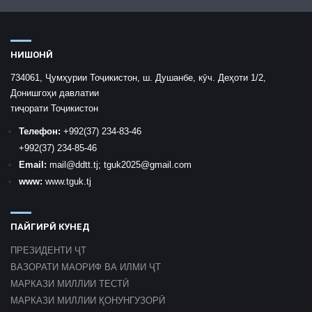
НИШОНӢ
734061, Ҷумҳурии Тоҷикистон, ш. Душанбе, кӯч. Деҳоти 1/2,
Донишгоҳи давлатии
тиҷорати Тоҷикистон
Телефон:
+992
(37) 234-83-46
+992
(37) 234-85-46
Email:
mail
@ddtt.tj
;
tguk2025@gmail.com
www:
www.tguk.tj
ПАЙГИРӢ КУНЕД
ПРЕЗИДЕНТИ ҶТ
ВАЗОРАТИ МАОРИФ ВА ИЛМИ ҶТ
МАРКАЗИ МИЛЛИИ ТЕСТӢ
МАРКАЗИ МИЛЛИИ ҚОНУНГУЗОРӢ