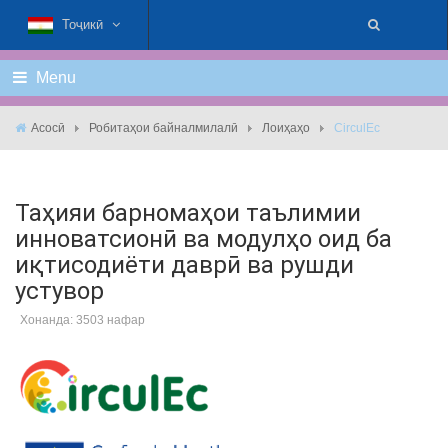
Тоҷикӣ
Menu
Асосӣ
Робитаҳои байналмилалӣ
Лоиҳаҳо
CirculEc
Таҳияи барномаҳои таълимии
инноватсионӣ ва модулҳо оид ба
иқтисодиёти даврӣ ва рушди
устувор
Хонанда: 3503 нафар