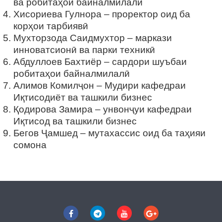
ва робитаҳои байналмилалӣ
Хисориева Гулнора – проректор оид ба
корҳои тарбиявӣ
Мухторзода Саидмухтор – маркази
инноватсионӣ ва парки техникӣ
Абдуллоев Бахтиёр – сардори шуъбаи
робитаҳои байналмилалӣ
Алимов Комилҷон – Мудири кафедраи
Иқтисодиёт ва ташкили бизнес
Қодирова Замира – унвонҷуи кафедраи
Иқтисод ва ташкили бизнес
Бегов Ҷамшед – мутахассис оид ба таҳияи
сомона