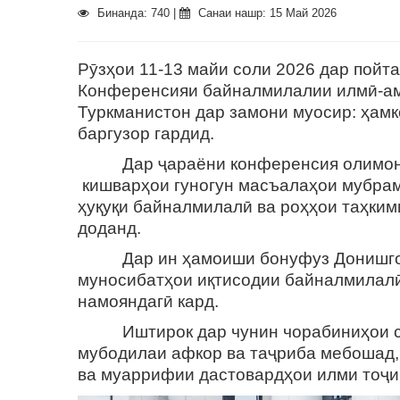
Бинанда: 740 |
Санаи нашр: 15 Май 2026
Рӯзҳои 11-13 майи соли 2026 дар пой
Конференсияи байналмилалии илмӣ-ама
Туркманистон дар замони муосир: ҳамк
баргузор гардид.
Дар ҷараёни конференсия олимон, к
кишварҳои гуногун масъалаҳои мубрам
ҳуқуқи байналмилалӣ ва роҳҳои таҳки
доданд.
Дар ин ҳамоиши бонуфуз Донишгоҳи 
муносибатҳои иқтисодии байналмилалӣ,
намояндагӣ кард.
Иштирок дар чунин чорабиниҳои сат
мубодилаи афкор ва таҷриба мебошад,
ва муаррифии дастовардҳои илми тоҷи