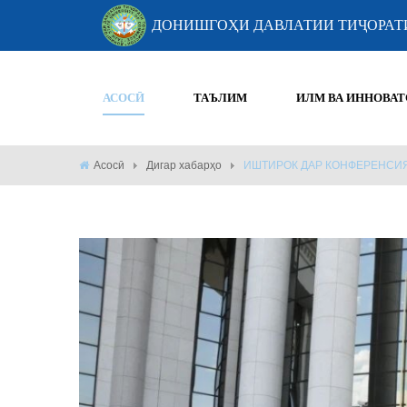
ДОНИШГОҲИ ДАВЛАТИИ ТИҶОРАТ
АСОСӢ
ТАЪЛИМ
ИЛМ ВА ИННОВАТ
Асосӣ
Дигар хабарҳо
ИШТИРОК ДАР КОНФЕРЕНСИ