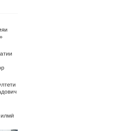
ияи
»
атии
,
ор
ултети
адович
 илмӣ