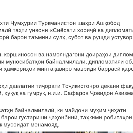
тахти Ҷумҳурии Туркманистон шаҳри Ашқобод
лӣ таҳти унвони «Сиёсати хориҷӣ ва дипломат
орӣ барои таъмини сулҳ, субот ва рушди устувор
оршиносон ва намояндагони доираҳои диплом
и муносибатҳои байналмилалӣ, дипломатияи об
ми ҳамкориҳои минтақавиро мавриди баррасӣ қар
давлатии тиҷорати Тоҷикистонро декани фак
 ҳуқуқ ва гумрук, н.и.и. Сафаров Ҷовидон Азизм
ҳи байналмилалӣ, ки майдони муҳим ҷиҳати
 барои густариши ҷаҳонбинӣ, таҳкими робитаҳои
к мусоидат менамояд.