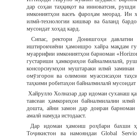
дар соҳаи таҳқиқот ва инноватсия, рушди
имкониятҳои васеъ фароҳам меорад. Ин 
илмӣ-технологии кишвар ва баланд бардо
мусоидат хоҳад кард.
Сипас, ректори Донишгоҳи давлатии 
иштирокчиёни ҳамоишро хайра мақдам гу
муаррифии имкониятҳои барномаи «Horizon 
густариши ҳамкориҳои байналмилалӣ, рушд
консорсиумҳои муштараки илмӣ заминаи 
омӯзгорон ва олимони муассисаҳои таҳс
таҳкими робитаҳои байналмилалӣ мусоидат 
Хайрулло Холназар дар идомаи суханаш қа
тавсеаи ҳамкориҳои байналмилалии илмӣ
дошта, айни замон дар доираи барном
амалӣ намуда истодааст.
Дар идомаи ҳамоиш роҳбари бахши ҳа
Тоҷикистон ва намояндаи Global Servi