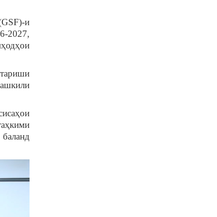
 (GSF)-и
6-2027,
иҳодҳои
стариши
ташкили
сисаҳои
таҳкими
 баланд