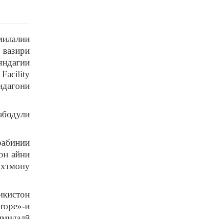
милалии
 вазири
яндагии
acility
дагони
абодули
рабинии
он айни
охтмону
икистон
rope»-и
лмилалӣ