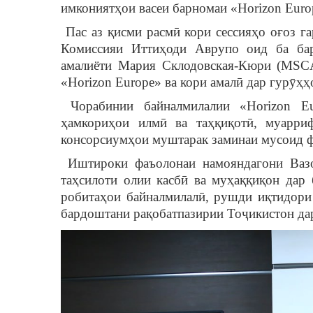
имкониятҳои васеи барномаи «Horizon Euro
Пас аз қисми расмӣ кори сессияҳо оғоз гар
Комиссияи Иттиҳоди Аврупо оид ба бар
амалиёти Мария Склодовская-Кюри (MSCA
«Horizon Europe» ва кори амалӣ дар гурӯҳҳ
Чорабинии байналмилалии «Horizon Eur
ҳамкориҳои илмӣ ва таҳқиқотӣ, муарри
консорсиумҳои муштарак заминаи мусоид ф
Иштироки фаъолонаи намояндагони Вазо
таҳсилоти олии касбӣ ва муҳаққиқон дар
робитаҳои байналмилалӣ, рушди иқтидори 
бардоштани рақобатпазирии Тоҷикистон да