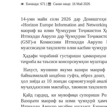
Бинанда: 671 |
Санаи нашр: 16 Май 2026
14-уми майи соли 2026 дар Донишгоҳи 
«Horizon Europe Information and Networkin
маориф ва илми Ҷумҳурии Тоҷикистон Ҳ
Иттиҳоди Аврупо дар Ҷумҳурии Тоҷикистон 
(GSF)-и Комиссияи Иттиҳоди Аврупо 
муассисаҳои таҳсилоти олии касбии ҷумҳу
Ҳадафи чорабинӣ густариши ҳамкориҳои 
таҷриба ва таъсиси консорсиумҳои муштар
Нахуст, муовини якуми вазири маориф 
байналмилалӣ шодбош гуфта, иброз дошт, 
ҳол зиёда аз 10 лоиҳаи сармоягузорӣ ама
муҷаҳҳазсозии мактабҳо, такмили таҳсилот
Қайд гардид, ки мувофиқи супориши Ро
Вазорати маориф ва илми ҷумҳурӣ ҳамч
Иттиҳоди Аврупо муайян шудааст. Барном