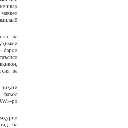
 кишвар
 мавқеи
лмилалӣ
нон ва
муҳимми
- барои
таъсиси
ққиқон,
тсия ва
 ҷиҳати
и фаъол
AW»-ро
мҳурии
 оид ба