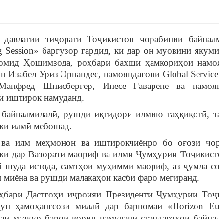
давлатии тиҷорати Тоҷикистон чорабинии байнал
g Session» баргузор гардид, ки дар он муовини якуми
омид Ҳошимзода, роҳбари бахши ҳамкориҳои намо
Изабел Уриз Эрнандес, намояндагони Global Service F
Манфред Шписбергер, Инесе Гаварене ва намоян
рӣ иштирок намуданд.
байналмилалӣ, рушди иқтидори илмию таҳқиқотӣ, т
аки илмӣ мебошад.
ва илм меҳмонон ва иштирокчиёнро бо оғози чо
ки дар Вазорати маориф ва илми Ҷумҳурии Тоҷикист
лӣ шуда истода, самтҳои муҳимми маориф, аз ҷумла с
и миёна ва рушди малакаҳои касбӣ фаро мегиранд.
ҳбари Дастгоҳи иҷроияи Президенти Ҷумҳурии Тоҷ
ун ҳамоҳангсози миллӣ дар барномаи «Horizon Eu
аи мазкур барои ворид намудани стандартҳои байна