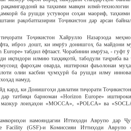
 рақамигардонӣ ва таҳкими мавқеи илмӣ-технологии
ҳамкорӣ ба рушди устувори соҳаи маориф, таҳкими
штани рақобатпазирии Тоҷикистон дар арсаи байна
тиҷорати Тоҷикистон Хайрулло Назарзода меҳмо
фта, иброз дошт, ки имрӯз донишгоҳ ба майдони 
Europe» табдил ёфтааст. Чорабинии имрӯза, - гуфт ӯ 
и иқтидори илмию таҳқиқотӣ, табодули таҷриба ва 
мусоид фароҳам оварда, иштироки фаъолонаи муҳа
илоти олии касбии ҷумҳурӣ ба рушди илму иннова
хоҳад намуд.
йд кард, ки Донишгоҳи давлатии тиҷорати Тоҷикистон
 дар татбиқи барномаи «Horizon Europe» иштирок
аи мазкур лоиҳаҳои «MOCCA», «POLCA» ва «SOCL
мкориҳои намояндагии Иттиҳоди Аврупо дар Ҷу
ce Facility (GSF)-и Комиссияи Иттиҳоди Аврупо