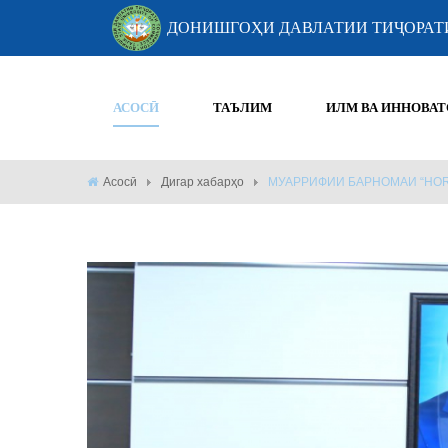
ДОНИШГОҲИ ДАВЛАТИИ ТИҶОРАТ
АСОСӢ
ТАЪЛИМ
ИЛМ ВА ИННОВАТ
Асосӣ
Дигар хабарҳо
МУАРРИФИИ БАРНОМАИ “HOR