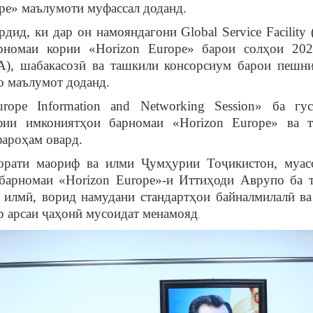
pe» маълумоти муфассал доданд.
дид, ки дар он намояндагони Global Service Facility
номаи кории «Horizon Europe» барои солҳои 202
), шабакасозӣ ва ташкили консорсиум барои пешн
о маълумот доданд.
ope Information and Networking Session» ба гу
фии имкониятҳои барномаи «Horizon Europe» ва 
ароҳам овард.
рати маориф ва илми Ҷумҳурии Тоҷикистон, муас
 барномаи «Horizon Europe»-и Иттиҳоди Аврупо ба 
илмӣ, ворид намудани стандартҳои байналмилалӣ ва
р арсаи ҷаҳонӣ мусоидат менамояд
.