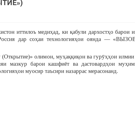
ЫТИЕ»)
стон иттилоъ медиҳад, ки қабули дархостҳо барои 
 Россия дар соҳаи технологияҳои оянда — «ВЫЗО
y (Открытие)» олимон, муҳаққиқон ва гурӯҳҳои илмии
ияи мазкур барои кашфиёт ва дастовардҳои муҳи
ологияҳои муосир таъсири назаррас мерасонанд.