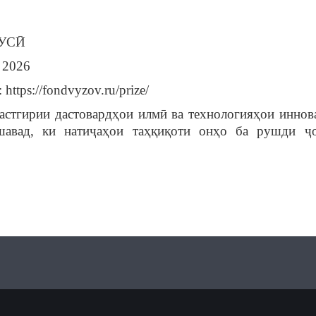
РУСӢ
 2026
ttps://fondvyzov.ru/prize/
тгирии дастовардҳои илмӣ ва технологияҳои иннов
шавад, ки натиҷаҳои таҳқиқоти онҳо ба рушди ҷ