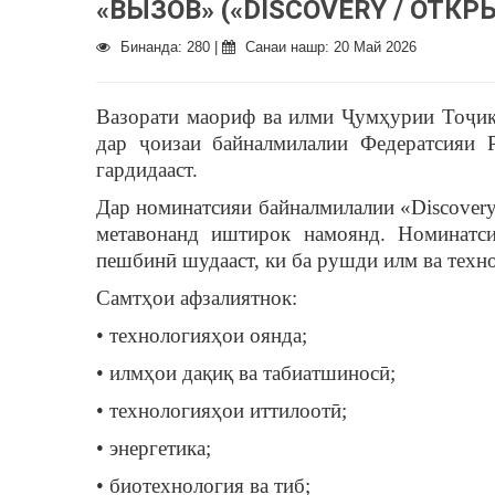
«ВЫЗОВ» («DISCOVERY / ОТКР
Бинанда: 280 |
Санаи нашр: 20 Май 2026
Вазорати маориф ва илми Ҷумҳурии Тоҷики
дар ҷоизаи байналмилалии Федератсияи
гардидааст.
Дар номинатсияи байналмилалии «Discover
метавонанд иштирок намоянд. Номинатс
пешбинӣ шудааст, ки ба рушди илм ва техн
Самтҳои афзалиятнок:
• технологияҳои оянда;
• илмҳои дақиқ ва табиатшиносӣ;
• технологияҳои иттилоотӣ;
• энергетика;
• биотехнология ва тиб;