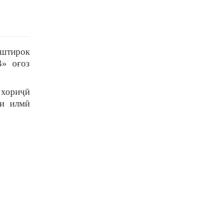
иштирок
В» оғоз
 хориҷӣ
ми илмӣ