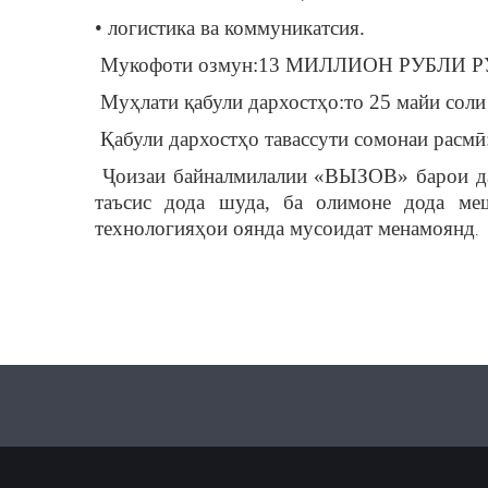
• логистика ва коммуникатсия.
Мукофоти озмун:13 МИЛЛИОН РУБЛИ 
Муҳлати қабули дархостҳо:то 25 майи соли
Қабули дархостҳо тавассути сомонаи расмӣ: h
Ҷоизаи байналмилалии «ВЫЗОВ» барои дас
таъсис дода шуда, ба олимоне дода ме
технологияҳои оянда мусоидат менамоянд
.