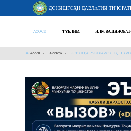
ДОНИШГОҲИ ДАВЛАТИИ ТИҶОРАТ
АСОСӢ
ТАЪЛИМ
ИЛМ ВА ИННОВАТ
Асосӣ
Эълонҳо
ЭЪЛОН! ҚАБУЛИ ДАРХОСТҲО БАРО