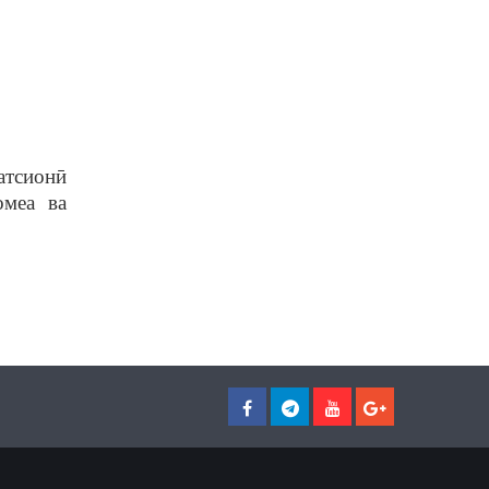
атсионӣ
омеа ва