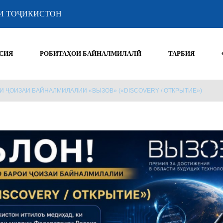
И ТОҶИКИСТОН
СИЯ
РОБИТАҲОИ БАЙНАЛМИЛАЛӢ
ТАРБИЯ
И ҶОИЗАИ БАЙНАЛМИЛАЛИИ «ВЫЗОВ» («DISCOVERY / ОТКРЫТИЕ»)