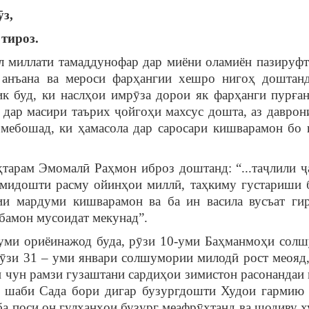
ӯз,
тироз.
миллати тамаддунофар дар миёни оламиён пазируфт
, анъана ва мероси фарҳангии хешро нигоҳ доштан
 буд, ки наслҳои имрӯза дорои як фарҳанги пурған
 дар масири таърих ҷойгоҳи махсус дошта, аз даврон
 мебошад, ки ҳамасола дар саросари кишварамон бо
м Эмомалӣ Раҳмон иброз доштанд: “...таҷлили 
омидошти расму ойинҳои миллӣ, таҳкиму густариши 
ии мардуми кишварамон ва ба ин васила вусъат ги
бамон мусоидат мекунад”.
 ориёинажод буда, рӯзи 10-уми Баҳманмоҳи сол
рӯзи 31 – уми январи солшумории милодӣ рост меояд,
н чун рамзи гузаштани сардиҳои зимистон расонандаи
р шаби Сада бори дигар бузургдошти Худои гармию
ба поси он гулханҳои бузург меафрӯхтанд ва шодиву 