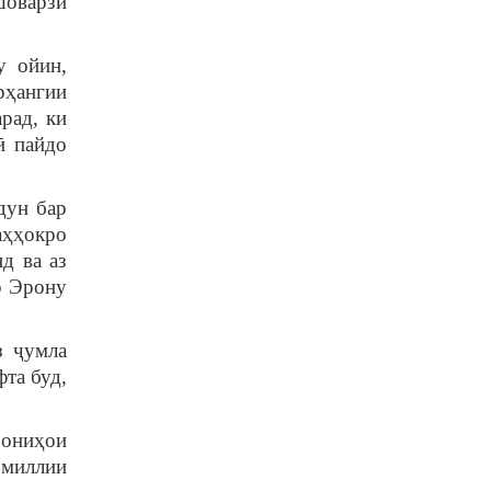
шоварзӣ
 ойин,
рҳангии
рад, ки
ӣ пайдо
дун бар
аҳҳокро
д ва аз
р Эрону
 ҷумла
та буд,
ониҳои
миллии