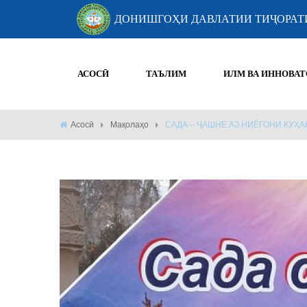
ДОНИШГОҲИ ДАВЛАТИИ ТИҶОРАТ
АСОСӢ
ТАЪЛИМ
ИЛМ ВА ИННОВАТ
Асосӣ
Мақолаҳо
САДА – ҶАШНЕ АЗ НИЁГОНИ КУҲА