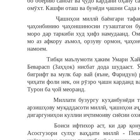
бо обёрию саноат ва ҷудо кардани оҳану с
омӯхт. Кашфи оташ ва бунёди ҷашни Сада н
Ҷашнҳои миллӣ баёнгари тафаккури 
ҷаҳонбинию ҷаҳоншиносии гузаштагон б
моро дар таркиби худ ҳифз намудаанд. О
мо аз афкору аъмол, орзуву ормон, ҷаҳо
намоем.
Тибқи маълумоти ҳаким Умари Хайём (
Беварасп (Заҳҳок) нисбат дода шудааст. 
бигрифт ва мулк бар вай (яъне, Фаридун)
ҷиҳати фоли нек, он рӯзро ҷашн карданд в
Турон ба ҷой меоранд.
Миллати бузургу куҳанбунёди тоҷик,
арзишҳову муқаддасоти миллӣ, ҷашнҳои аҷдо
дигаргуниҳои куллии иҷтимоиву сиёсии охи
Боиси ифтихор аст, ки дар қонуну с
Асосгузори сулҳу ваҳдати миллӣ - Пе