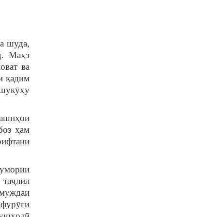
а шуда,
д. Маҳз
оват ва
и қадим
 шукӯҳу
ҷашнҳои
боз ҳам
рифтани
шумории
 таҷлил
 муждаи
 фурӯғи
хушҳолӣ