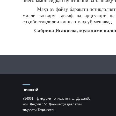
ниёгонамон сидқан пуштибонӣ ва ташвиқу т
Маҳз аз файзу баракати истиқлолият да
миллӣ тасвиру тавсиф ва арҷгузорӣ ка
соҳибистиқлолии кишвар маҳсуб мешавад.
Сабрина Ясакиева, муаллими калони к
НИШОНӢ
734061, Ҷумҳурии Тоҷикистон, ш. Душанбе,
кӯч. Деҳоти 1/2, Донишгоҳи давлатии
тиҷорати Тоҷикистон