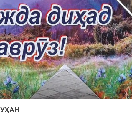
КУҲАН