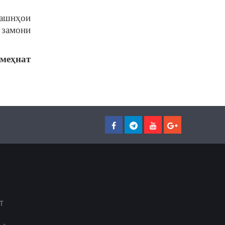
ҷашнҳои
 замони
меҳнат
Т