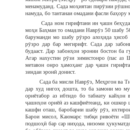
менамуданд. Сада моҳиятан пирӯзии рӯшнои
намуда, бо тантанаи омадани фасли баҳору
Сада ном гирифтани ин ҷашн беҳуда нест
моҳи Баҳман то омадани Наврӯз 50 шабу 5
баруманди мо шабу рӯзро алоҳида ҳисоб 
рӯзро дар бар мегирифт. Сада дар забон
будааст. Дар забонҳои эронии бостон ба г
Агар нахустин рӯзи зимистонро (пас аз 
метавон онро ҳамоҳанг дар ҷашн гирифта
зиндаи эронӣ донист.
Сада ба мисли Наврӯз, Меҳргон ва Тирго
дар худ нигоҳ дошта, то ба замони мо м
ориётабор аз ибтидо бо табиату кайҳон 
ҷашнҳои ориёӣ аз кашфиётеанд, ки ошкор 
кашфи оташ, баробарии шабу рӯз, ихтирои 
Барои мисол, Каюмарс тибқи ривоёти «Шо
подшоҳӣ бар сар ниҳода, низоми ҳукуматд