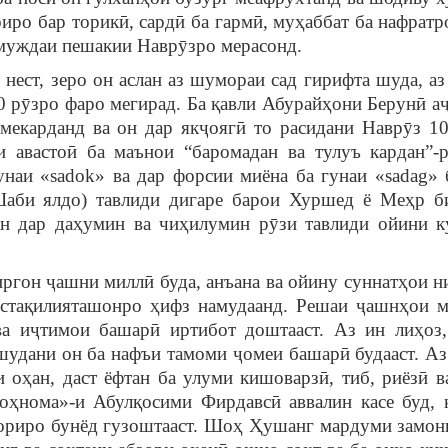
ро бар торикӣ, сардӣ ба гармӣ, муҳаббат ба нафратр
 муждаи пешакии Наврӯзро мерасонд.
, зеро он аслан аз шумораи сад гирифта шуда, аз
0 рӯзро фаро мегирад. Ба қавли Абурайҳони Берунӣ а
мекарданд ва он дар якҷоягӣ то расидани Наврӯз 1
и авастоӣ ба маънои “баромадан ва тулуъ кардан”-
унаи «sadok» ва дар форсии миёна ба гунаи «sadag» б
Шаби ялдо) тавлиди дигаре барои Хуршед ё Меҳр б
н дар даҳумин ва чиҳилумин рӯзи тавлиди ойини к
н ҷашни миллӣ буда, анъана ва ойину суннатҳои н
устақилияташонро ҳифз намудаанд. Решаи ҷашнҳои 
ва иҷтимои башарӣ иртибот доштааст. Аз ин лиҳоз,
шудани он ба нафъи тамоми ҷомеи башарӣ будааст. Аз
оҳан, даст ёфтан ба улуми кишоварзӣ, тиб, риёзӣ ва
ҳнома»-и Абулқосими Фирдавсӣ аввалин касе буд, 
ориро бунёд гузоштааст. Шоҳ Ҳушанг мардуми замон