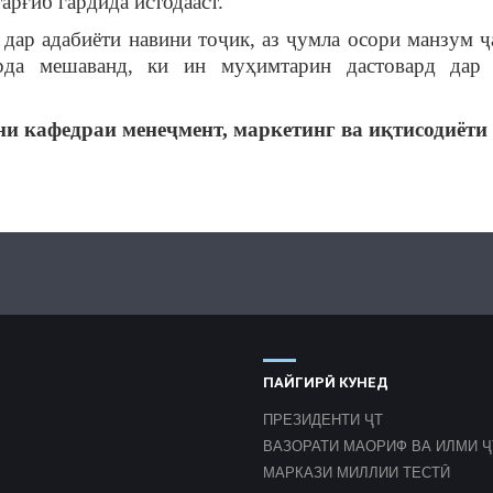
арғиб гардида истодааст.
р адабиёти навини тоҷик, аз ҷумла осори манзум 
рда мешаванд, ки ин муҳимтарин дастовард дар
афедраи менеҷмент, маркетинг ва иқтисодиёти 
ПАЙГИРӢ КУНЕД
ПРЕЗИДЕНТИ ҶТ
ВАЗОРАТИ МАОРИФ ВА ИЛМИ Ҷ
МАРКАЗИ МИЛЛИИ ТЕСТӢ