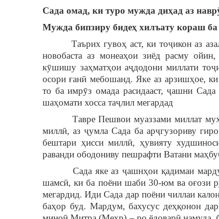
Сада омад, ки туро мужда диҳад аз навр
Мужда бипзиру бидеҳ хилъату кораш ба 
Таърих гувоҳ аст, ки тоҷикон аз азал 
новобаста аз монеаҳои зиёд расму ойин
кӯшишу заҳматҳои аҷдодони миллати тоҷик
осори ғанӣ мебошанд. Яке аз арзишҳое, ки
то ба имрӯз омада расидааст, ҷашни Сада
шаҳомати хосса таҷлил мегардад
Тавре Пешвои муаззами миллат муҳтара
миллӣ, аз ҷумла Сада ба арҷгузориву гир
бештари ҳисси миллӣ, ҳувияту худшинос
раванди ободониву пешрафти Ватани маҳбу
Сада яке аз ҷашнҳои қадимаи мардуми
шамсӣ, ки ба поёни шаби 30-юм ва оғози 
мегардид. Иди Сада дар поёни чиллаи кало
баҳор буд. Мардум, бахусус деҳқонон да
миноӣ Митра (Меҳр) – ро ёдоварӣ намуда, 