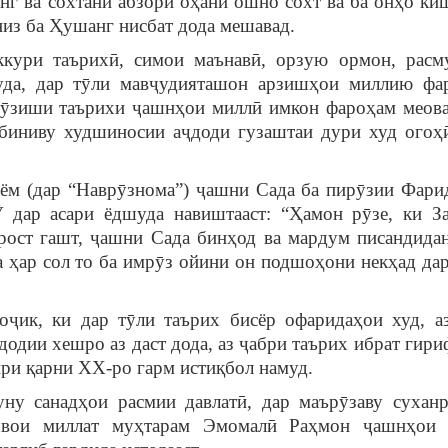
анг ва сохтани абзори оҳанӣ ошно сохт ва ба онҳо ки
из ба Ҳушанг нисбат дода мешавад.
таърихӣ, симои маънавӣ, орзую ормон, расму
уда, дар тӯли мавҷудияташон арзишҳои миллию фа
мӯзиши таърихи ҷашнҳои миллӣ имкон фароҳам меова
нбиниву худшиносии аҷдоди гузаштаи дури худ огоҳ
дар “Наврӯзнома”) ҷашни Сада ба пирӯзии Фари
Ӯ дар асари ёдшуда навиштааст: “Ҳамон рӯзе, ки З
 рост гашт, ҷашни Сада бинҳод ва мардум писандидан
а ҳар сол то ба имрӯз ойини он подшоҳони некҳад да
 ки дар тӯли таърих бисёр офаридаҳои худ, аз
дии хешро аз даст дода, аз ҷабри таърих ибрат гириф
ри қарни ХХ-ро гарм истиқбол намуд.
анадҳои расмии давлатӣ, дар маърӯзаву суханр
швои миллат муҳтарам Эмомалӣ Раҳмон ҷашнҳои 