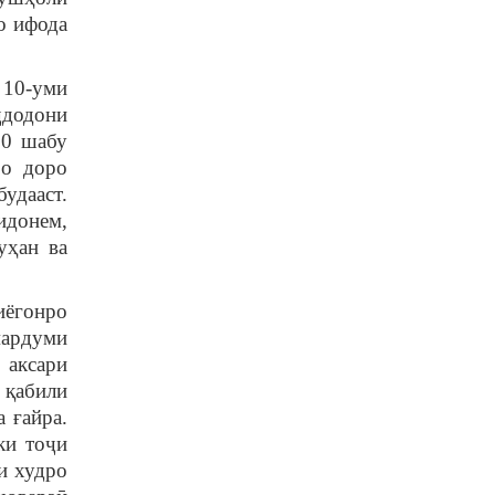
о ифода
 10-уми
ҷдодони
00 шабу
ро доро
удааст.
идонем,
уҳан ва
иёгонро
мардуми
 аксари
 қабили
 ғайра.
ки тоҷи
и худро