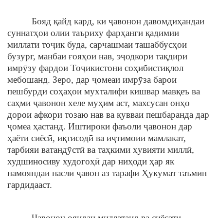
Бояд қайд кард, ки ҷавонон давомдиҳандаи
суннатҳои олии таъриху фарҳанги қадимии
миллати тоҷик буда, сарчашмаи ташаббусҳои
бузург, манбаи ғояҳои нав, эҷодкори тақдири
имрӯзу фардои Тоҷикистони соҳибистиқлол
мебошанд. Зеро, дар ҷомеаи имрӯза барои
пешбурди соҳаҳои мухталифи кишвар мавқеъ ва
саҳми ҷавонон хеле муҳим аст, махсусан онҳо
дорои афкори тозаю нав ва қувваи пешбаранда дар
ҷомеа ҳастанд. Иштироки фаъоли ҷавонон дар
ҳаёти сиёсӣ, иқтисодӣ ва иҷтимоии мамлакат,
тарбияи ватандӯстӣ ва таҳкими ҳувияти миллӣ,
худшиносиву худогоҳӣ дар ниҳоди ҳар як
намояндаи насли ҷавон аз тарафи Ҳукумат таъмин
гардидааст.
Ҷавонон ояндаи миллатанд ва сиёсати