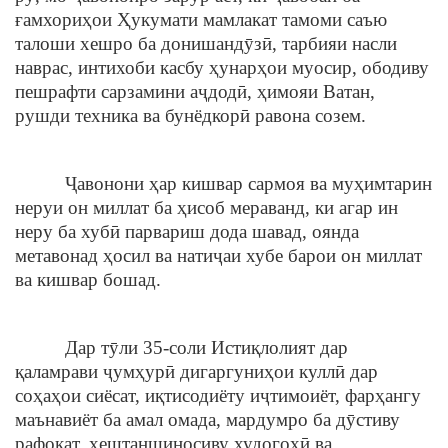
ғамхориҳои Ҳукумати мамлакат тамоми саъю
талоши хешро ба донишандӯзӣ, тарбияи насли
наврас, интихоби касбу ҳунарҳои муосир, ободиву
пешрафти сарзамини аҷдодӣ, ҳимояи Ватан,
рушди техника ва бунёдкорӣ равона созем.
Ҷавонони ҳар кишвар сармоя ва муҳимтарин
неруи он миллат ба ҳисоб мераванд, ки агар ин
неру ба хубӣ парвариш дода шавад, оянда
метавонад ҳосил ва натиҷаи хубе барои он миллат
ва кишвар бошад.
Дар тӯли 35-соли Истиқлолият дар
қаламрави ҷумҳурӣ дигаргуниҳои куллӣ дар
соҳаҳои сиёсат, иқтисодиёту иҷтимоиёт, фарҳангу
маънавиёт ба амал омада, мардумро ба дӯстиву
рафоқат, хештаншиносиву худогоҳӣ ва