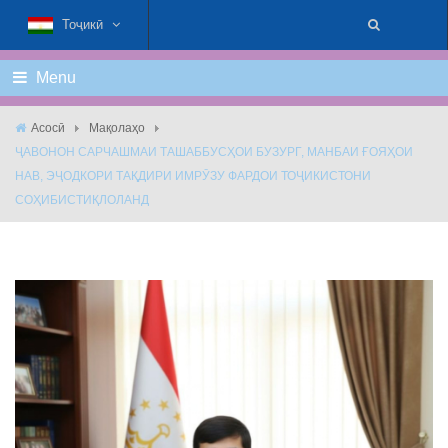
Тоҷикӣ
Menu
Асосӣ
Мақолаҳо
ҶАВОНОН САРЧАШМАИ ТАШАББУСҲОИ БУЗУРГ, МАНБАИ ҒОЯҲОИ
НАВ, ЭҶОДКОРИ ТАҚДИРИ ИМРӮЗУ ФАРДОИ ТОҶИКИСТОНИ
СОҲИБИСТИҚЛОЛАНД