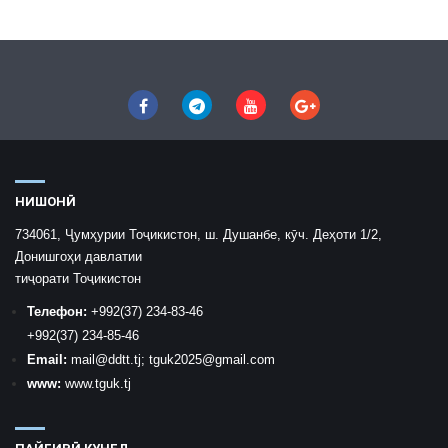
НИШОНӢ
734061, Ҷумҳурии Тоҷикистон, ш. Душанбе, кӯч. Деҳоти 1/2,
Донишгоҳи давлатии
тиҷорати Тоҷикистон
Телефон:
+992
(37) 234-83-46
+992
(37) 234-85-46
Email:
mail
@ddtt.tj
;
tguk2025@gmail.com
www:
www.tguk.tj