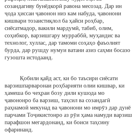
созандагиву бунёдкорӣ равона месозад. Дар ин
ҷода ҳиссаи ҷавонон низ кам набуда, ҷавонони
кишвари тозаистиқлол ба ҳайси роҳбар,
сиёсатмадор, вакили мардумӣ, табиб, олим,
соҳибкор, варзишгару мурраббӣ, муҳандис ва
технолог, хуллас, дар тамоми соҳаҳо фаъолият
бурда, дар рушду нумуи ватани азиз саҳми босазо
гузошта истодаанд.
Қобили қайд аст, ки бо таъсири сиёсати
варзишпарваронаи роҳбарияти олии кишвар, ки
ҳамеша бо чеҳраи бозу дили кушода мо
ҷавононро ба варзиш, таҳсил ва созандагӣ
раҳнамоӣ мекунад ва ҷавонони мо имрӯз дар дунё
парчами Тоҷикистонро аз рӯи ҳама намуди варзиш
парафшон мегардонанд, ки боиси таҳсину
офаринанд.