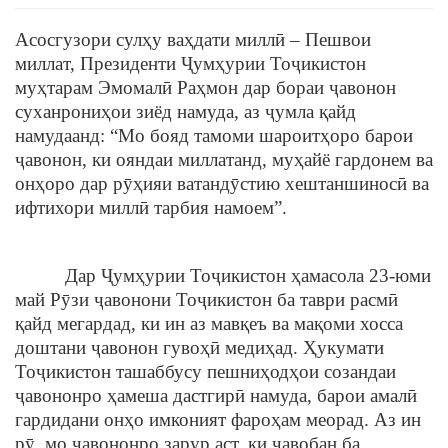
Асосгузори сулҳу ваҳдати миллӣ – Пешвои
миллат, Президенти Ҷумҳурии Тоҷикистон
муҳтарам Эмомалӣ Раҳмон дар бораи ҷавонон
суханрониҳои зиёд намуда, аз ҷумла қайд
намудаанд: “Мо бояд тамоми шароитҳоро барои
ҷавонон, ки ояндаи миллатанд, муҳайё гардонем ва
онҳоро дар рӯҳияи ватандӯстию хештаншиносӣ ва
ифтихори миллӣ тарбия намоем”.
Дар Ҷумҳурии Тоҷикистон ҳамасола 23-юми
май Рӯзи ҷавонони Тоҷикистон ба таври расмӣ
қайд мегардад, ки ин аз мавқеъ ва мақоми хосса
доштани ҷавонон гувоҳӣ медиҳад. Ҳукумати
Тоҷикистон ташаббусу пешниҳодҳои созандаи
ҷавононро ҳамеша дастгирӣ намуда, барои амалӣ
гардидани онҳо имконият фароҳам меорад. Аз ин
рӯ, мо ҷавононро зарур аст, ки ҷавобан ба