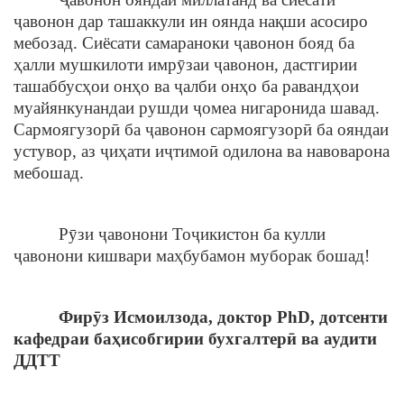
ҷавонон дар ташаккули ин оянда нақши асосиро
мебозад. Сиёсати самараноки ҷавонон бояд ба
ҳалли мушкилоти имрӯзаи ҷавонон, дастгирии
ташаббусҳои онҳо ва ҷалби онҳо ба равандҳои
муайянкунандаи рушди ҷомеа нигаронида шавад.
Сармоягузорӣ ба ҷавонон сармоягузорӣ ба ояндаи
устувор, аз ҷиҳати иҷтимоӣ одилона ва навоварона
мебошад.
Рӯзи ҷавонони Тоҷикистон ба кулли
ҷавонони кишвари маҳбубамон муборак бошад!
Фирӯз Исмоилзода, доктор PhD, дотсенти
кафедраи баҳисобгирии бухгалтерӣ ва аудити
ДДТТ