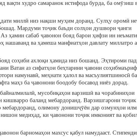
ояд вақти худро самаранок истифода бурда, ба омӯзиш 
ти миллӣ низ нақши муҳим доранд. Сулҳу оромӣ не
мебошад. Мардуми тоҷик баъди солҳои душвори ҷанги
 Аз ҳамин сабаб ҷавонон бояд барои ҳифзи ин неъмати
ҳ нашаванд ва ҳамеша манфиатҳои давлату миллатро а
 соҳиби ахлоқи ҳамида низ бошанд. Эҳтироми пад
тани Ватан аз сифатҳои беҳтарини ҷавони соҳибмаъриф
фтори намунавӣ, меҳнати ҳалол ва масъулиятшиносӣ б
фта маҳз ба ҷавонони боодобу босавод ниёз дорад.
йналмилалӣ, мусобиқаҳои варзишӣ ва чорабиниҳои
и кишварро баланд мебардоранд. Варзишгарони тоҷик
о мебардоранд, олимону донишҷӯён дар озмунҳои илм
нишон медиҳад, ки ҷавонони тоҷик имконият ва қоби
онон барномаҳои махсус қабул намудааст. Стипенди