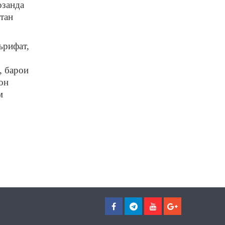
озанда
тан
ърифат,
, барои
он
м