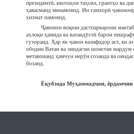
президентӣ, квотаҳои таҳсил, грантҳо ва д
ҳавасманд менамоянд. Ин ғамхорӣ ҷавононро
хизмат намоянд.
Ҷавонон воқеан дастпарварони мактаби 
ахлоқи ҳамида ва ватандӯстӣ барои пешраф
гузоранд. Ҳар як ҷавон вазифадор аст, ки 
ободии Ватан ва зиндагии шоистаи мардум 
метавонанд ҳамчун нерӯи созанда ва оянд
бозанд.
Ёқубзода Муҳаммадҷон, ёрдамчии 