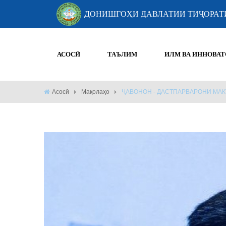
ДОНИШГОҲИ ДАВЛАТИИ ТИҶОРАТ
АСОСӢ
ТАЪЛИМ
ИЛМ ВА ИННОВАТ
Асосӣ
Мақолаҳо
ҶАВОНОН - ДАСТПАРВАРОНИ МА