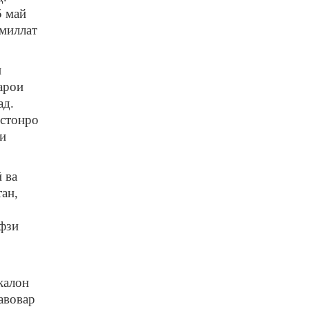
5 май
 миллат
и
арои
ад.
истонро
ии
 ва
ан,
ифзи
калон
авовар