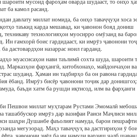
 шароити мусоид фароҳам оварда шудааст, то онҳо ҳ
ат ба камол расанд.
давлату миллат номида, ба онҳо таваҷҷуҳи хоса з
қотҳо таъкид карда мешавад, ки ҷавонон бояд дониш
д, техникаву технологияҳои муосирро омӯзанд ва баро
. Ин ғамхорӣ боис гардидааст, ки имрӯз ҷавонони тоҷ
ба дастовардҳои назаррас ноил гарданд.
о муассисаҳои нави таълимӣ сохта шуда, шароити т
ид. Марказҳои фарҳангӣ, китобхонаҳо, майдончаҳои в
трас шуданд. Ҳамаи ин тадбирҳо ба он равона гардида
бия ёбанд. Имрӯз бисёр ҷавонони тоҷик дар донишго
амуда, баъди хатм ба рушди иқтисод, илм ва фарҳанги
и Пешвои миллат муҳтарам Рустами Эмомалӣ мебоша
ва ташаббускор имрӯз дар вазифаи Раиси Маҷлиси мил
си шаҳри Душанбе фаъолият намуда, барои пешрафти 
рзанда мегузорад. Маҳз таваҷҷуҳ ва дастгириҳои ӯ бо
 ёфта, ҷавонони зиёд ба ин намуди варзиш ҷалб шаван