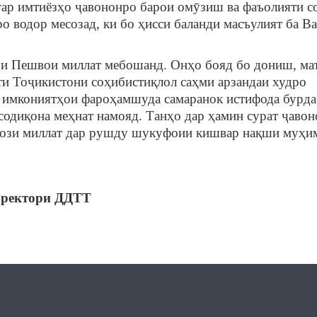
игар имтиёзҳо ҷавононро барои омӯзиш ва фаъолияти с
 водор месозад, ки бо ҳисси баланди масъулият ба Ва
Пешвои миллат мебошанд. Онҳо бояд бо дониш, ма
ти Тоҷикистони соҳибистиқлол саҳми арзандаи худро
аз имкониятҳои фароҳамшуда самаранок истифода бурда
содиқона меҳнат намояд. Танҳо дар ҳамин сурат ҷавон
асози миллат дар рушду шукуфоии кишвар нақши муҳи
ректори ДДТТ