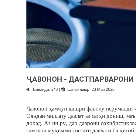
ҶАВОНОН - ДАСТПАРВАРОНИ
Бинанда: 240 |
Санаи нашр: 23 Май 2026
Ҷавонон ҳамчун қишри фаъолу неруманди ҷ
Ояндаи миллату давлат аз сатҳи дониш, маъ
дорад. Аз ин рӯ, дар даврони соҳибистиқло
самтҳои муҳимми сиёсати давлатӣ ба ҳисоб