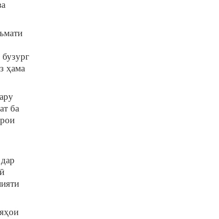
ва
ъмати
 бузург
з ҳама
ару
ат ба
арои
 дар
ӣ
лияти
яҳои