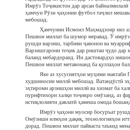
Имрӯз Тоҷикистон дар арсаи байналмилалӣ 
ҳамчун Рӯзи ҷаҳонии футбол таҷлил мешава
мебошад.
Ҳамчунин Исмоил Маҳмадзоир низ аз ҷу
Пешвои миллат ба шумор меравад. Ӯ имрӯз
рушди варзиш, тарбияи ҷавонон ва муарриф
Варзишгарони тоҷик дар риштаи ҷудо дар 
баланд мебардоранд. Ин дастовардҳо нишон
Пешвои миллат метавонанд ба қуллаҳои бал
Яке аз хусусиятҳои муҳими мактаби Пешв
худшиносии миллӣ мебошад. Ватандӯстӣ эҳс
эҳтироми арзишҳои миллӣ ва хизмат ба хал
пурифтихори халқи тоҷикро омӯзанд, аз фа
истиқлолияти давлатӣ ҳамеша омода бошанд
Имрӯз ҷаҳони муосир босуръат рушд мек
Омӯзиши илмҳои дақиқ, технологияҳои итт
дорад. Пешвои миллат пайваста таъкид мен