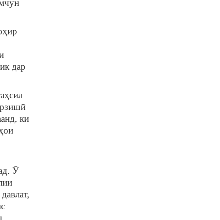
амчун
оҳир
и
ик дар
аҳсил
арзишӣ
анд, ки
ҳҳои
д. Ӯ
лии
давлат,
ис
д.