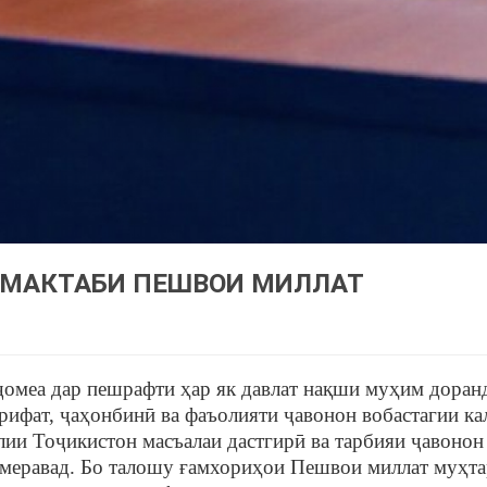
 МАКТАБИ ПЕШВОИ МИЛЛАТ
омеа дар пешрафти ҳар як давлат нақши муҳим доран
рифат, ҷаҳонбинӣ ва фаъолияти ҷавонон вобастагии ка
лии Тоҷикистон масъалаи дастгирӣ ва тарбияи ҷавонон 
 меравад. Бо талошу ғамхориҳои Пешвои миллат муҳт