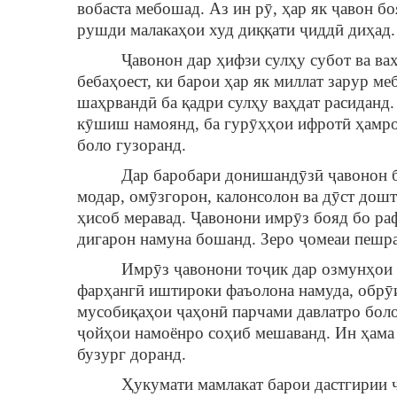
вобаста мебошад. Аз ин рӯ, ҳар як ҷавон б
рушди малакаҳои худ диққати ҷиддӣ диҳад.
Ҷавонон дар ҳифзи сулҳу субот ва ваҳда
бебаҳоест, ки барои ҳар як миллат зарур 
шаҳрвандӣ ба қадри сулҳу ваҳдат расиданд.
кӯшиш намоянд, ба гурӯҳҳои ифротӣ ҳамро
боло гузоранд.
Дар баробари донишандӯзӣ ҷавонон бояд
модар, омӯзгорон, калонсолон ва дӯст дош
ҳисоб меравад. Ҷавонони имрӯз бояд бо ра
дигарон намуна бошанд. Зеро ҷомеаи пешра
Имрӯз ҷавонони тоҷик дар озмунҳои ба
фарҳангӣ иштироки фаъолона намуда, обрӯ
мусобиқаҳои ҷаҳонӣ парчами давлатро бол
ҷойҳои намоёнро соҳиб мешаванд. Ин ҳама 
бузург доранд.
Ҳукумати мамлакат барои дастгирии ҷав