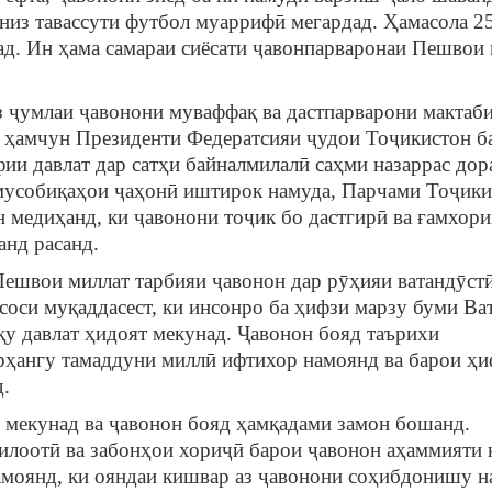
низ тавассути футбол муаррифӣ мегардад. Ҳамасола 2
д. Ин ҳама самараи сиёсати ҷавонпарваронаи Пешвои
млаи ҷавонони муваффақ ва дастпарварони мактаб
 ҳамчун Президенти Федератсияи ҷудои Тоҷикистон б
ии давлат дар сатҳи байналмилалӣ саҳми назаррас дор
мусобиқаҳои ҷаҳонӣ иштирок намуда, Парчами Тоҷик
 медиҳанд, ки ҷавонони тоҷик бо дастгирӣ ва ғамхор
анд расанд.
ои миллат тарбияи ҷавонон дар рӯҳияи ватандӯстӣ
оси муқаддасест, ки инсонро ба ҳифзи марзу буми Ват
қу давлат ҳидоят мекунад. Ҷавонон бояд таърихи
рҳангу тамаддуни миллӣ ифтихор намоянд ва барои ҳ
.
унад ва ҷавонон бояд ҳамқадами замон бошанд.
илоотӣ ва забонҳои хориҷӣ барои ҷавонон аҳаммияти 
амоянд, ки ояндаи кишвар аз ҷавонони соҳибдонишу н