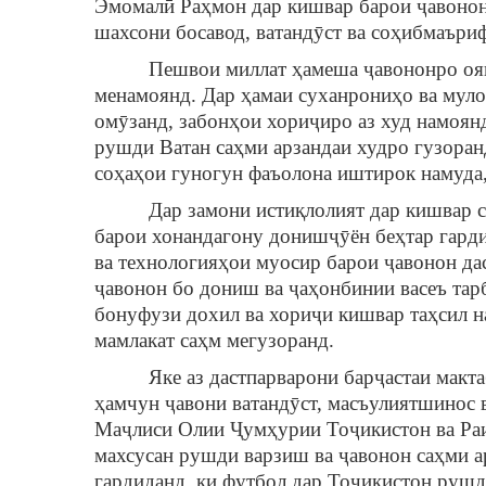
Эмомалӣ Раҳмон дар кишвар барои ҷавонон
шахсони босавод, ватандӯст ва соҳибмаъриф
Пешвои миллат ҳамеша ҷавононро ояндаи 
менамоянд. Дар ҳамаи суханрониҳо ва муло
омӯзанд, забонҳои хориҷиро аз худ намоян
рушди Ватан саҳми арзандаи худро гузоранд
соҳаҳои гуногун фаъолона иштирок намуда, 
Дар замони истиқлолият дар кишвар садҳ
барои хонандагону донишҷӯён беҳтар гард
ва технологияҳои муосир барои ҷавонон дас
ҷавонон бо дониш ва ҷаҳонбинии васеъ тар
бонуфузи дохил ва хориҷи кишвар таҳсил н
мамлакат саҳм мегузоранд.
Яке аз дастпарварони барҷастаи мактаб
ҳамчун ҷавони ватандӯст, масъулиятшинос 
Маҷлиси Олии Ҷумҳурии Тоҷикистон ва Раи
махсусан рушди варзиш ва ҷавонон саҳми а
гардиданд, ки футбол дар Тоҷикистон рушд