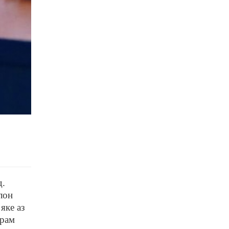
д.
лон
яке аз
арам