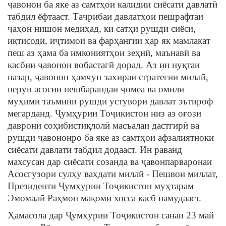
ҷавонон ба яке аз самтҳои калидии сиёсати давлатӣ
табдил ёфтааст. Таҷрибаи давлатҳои пешрафтаи
ҷаҳон нишон медиҳад, ки сатҳи рушди сиёсӣ,
иқтисодӣ, иҷтимоӣ ва фарҳангии ҳар як мамлакат
пеш аз ҳама ба имкониятҳои зеҳнӣ, маънавӣ ва
касбии ҷавонон вобастагӣ дорад. Аз ин нуқтаи
назар, ҷавонон ҳамчун захираи стратегии миллӣ,
неруи асосии пешбарандаи ҷомеа ва омили
муҳими таъмини рушди устувори давлат эътироф
мегарданд. Ҷумҳурии Тоҷикистон низ аз оғози
даврони соҳибистиқлолӣ масъалаи дастгирӣ ва
рушди ҷавононро ба яке аз самтҳои афзалиятноки
сиёсати давлатӣ табдил додааст. Ин раванд
махсусан дар сиёсати созанда ва ҷавонпарваронаи
Асосгузори сулҳу ваҳдати миллӣ - Пешвои миллат,
Президенти Ҷумҳурии Тоҷикистон муҳтарам
Эмомалӣ Раҳмон мақоми хосса касб намудааст.
Ҳамасола дар Ҷумҳурии Тоҷикистон санаи 23 май