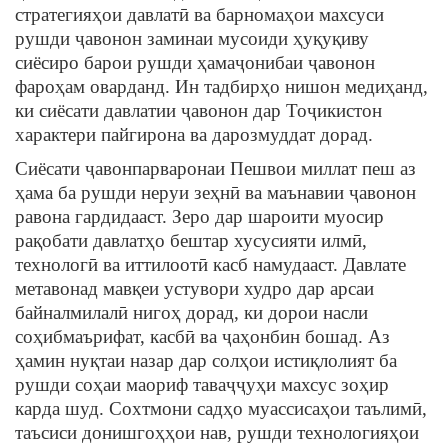
стратегияҳои давлатӣ ва барномаҳои махсуси
рушди ҷавонон заминаи мусоиди ҳуқуқиву
сиёсиро барои рушди ҳамаҷонибаи ҷавонон
фароҳам оварданд. Ин тадбирҳо нишон медиҳанд,
ки сиёсати давлатии ҷавонон дар Тоҷикистон
характери пайгирона ва дарозмуддат дорад.
Сиёсати ҷавонпарваронаи Пешвои миллат пеш аз
ҳама ба рушди неруи зеҳнӣ ва маънавии ҷавонон
равона гардидааст. Зеро дар шароити муосир
рақобати давлатҳо бештар хусусияти илмӣ,
технологӣ ва иттилоотӣ касб намудааст. Давлате
метавонад мавқеи устувори худро дар арсаи
байналмилалӣ нигоҳ дорад, ки дорои насли
соҳибмаърифат, касбӣ ва ҷаҳонбин бошад. Аз
ҳамин нуқтаи назар дар солҳои истиқлолият ба
рушди соҳаи маориф таваҷҷуҳи махсус зоҳир
карда шуд. Сохтмони садҳо муассисаҳои таълимӣ,
таъсиси донишгоҳҳои нав, рушди технологияҳои