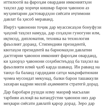
иттилоотӣ ва фароҳам овардани имкониятҳои
таҳсил дар хориҷи кишвар барои ҷавонон аз
муҳимтарин дастовардҳои сиёсати иҷтимоии
давлат ба ҳисоб мераванд.
Имрӯз ҷавонони тоҷик дар муассисаҳои бонуфузи
ҷаҳонӣ таҳсил намуда, дар соҳаҳои гуногуни илм,
иқтисод, дипломатия, техника ва технология
фаъолият доранд. Стипендияи президентӣ,
квотаҳои президентӣ ва барномаҳои давлатии
дастгирии ҷавонон имконият фароҳам оварданд,
ки ҳазорҳо ҷавонони соҳибистеъдод ба таҳсил ва
фаъолияти илмӣ ҷалб карда шаванд. Ин раванд на
танҳо ба баланд гардидани сатҳи маърифатнокии
ҷомеа мусоидат мекунад, балки барои ташаккули
захираи кадрии миллӣ аҳаммияти стратегӣ дорад.
Дар баробари рушди илму маориф масъалаи
тарбияи ахлоқӣ ва ватандӯстии ҷавонон низ дар
меҳвари сиёсати давлатӣ қарор дорад. Зеро дар