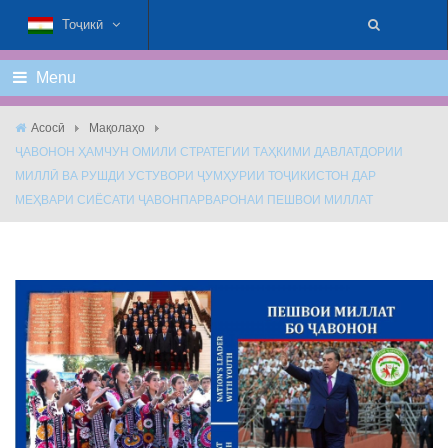
Тоҷикӣ
Menu
Асосӣ
Мақолаҳо
ҶАВОНОН ҲАМЧУН ОМИЛИ СТРАТЕГИИ ТАҲКИМИ ДАВЛАТДОРИИ
МИЛЛӢ ВА РУШДИ УСТУВОРИ ҶУМҲУРИИ ТОҶИКИСТОН ДАР
МЕҲВАРИ СИЁСАТИ ҶАВОНПАРВАРОНАИ ПЕШВОИ МИЛЛАТ