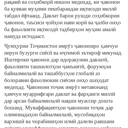
рақамӣ ва соҳибкорӣ нишон медиҳад, ки ҷавонон
ба қувваи муҳими пешбарандаи иқтисоди миллӣ
табдил ёфтаанд. Давлат барои рушди соҳибкории
ҷавонон, таъсиси ҷойҳои нави корӣ ва ҷалби онҳо
ба фаъолияти иқтисодӣ тадбирҳои муҳим амалӣ
намуда истодааст.
Ҷумҳурии Тоҷикистон имрӯз ҷавононро ҳамчун
неруи бузурги сиёсӣ ва иҷтимоӣ эътироф мекунад.
Иштироки ҷавонон дар идоракунии давлатӣ,
фаъолияти ташкилотҳои ҷамъиятӣ, форумҳои
байналмилалӣ ва ташаббусҳои глобалӣ аз
болоравии фаъолнокии сиёсии онҳо шаҳодат
медиҳад. Ҷавонони тоҷик имрӯз метавонанд
ҳамчун муаррифгари давлат ва фарҳанги миллӣ
дар арсаи байналмилалӣ нақши муассир дошта
бошанд. Муваффақиятҳои ҷавонони тоҷик дар
олимпиадаҳои байналмилалӣ, мусобиқаҳои
варзишӣ ва чорабиниҳои илмӣ далели равшани