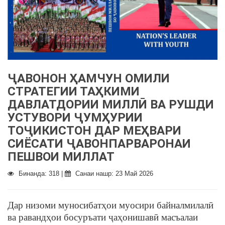
ҶАВОНОН ҲАМЧУН ОМИЛИ
СТРАТЕГИИ ТАҲКИМИ
ДАВЛАТДОРИИ МИЛЛӢ ВА РУШДИ
УСТУВОРИ ҶУМҲУРИИ
ТОҶИКИСТОН ДАР МЕҲВАРИ
СИЁСАТИ ҶАВОНПАРВАРОНАИ
ПЕШВОИ МИЛЛАТ
Бинанда: 318 |
Санаи нашр: 23 Май 2026
Дар низоми муносибатҳои муосири байналмилалӣ
ва равандҳои босуръати ҷаҳонишавӣ масъалаи