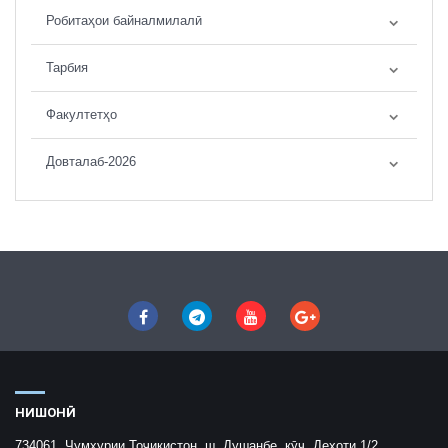
Робитаҳои байналмилалӣ
Тарбия
Факултетҳо
Довталаб-2026
НИШОНӢ
734061, Ҷумҳурии Тоҷикистон, ш. Душанбе, кӯч. Деҳоти 1/2,