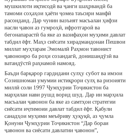
мушкилоти иқтисодӣ ва ҷанги шаҳрвандӣ ба
тамоми соҳаҳои ҳаёти ҷомеа таъсири манфӣ
расонданд. Дар чунин вазъият масъалаи ҳифзи
насли ҷавон аз гумроҳӣ, ифротгароӣ ва
бегонапарастӣ ба яке аз вазифаҳои муҳими давлат
табдил ёфт. Маҳз сиёсати хирадмандонаи Пешвои
миллат муҳтарам Эмомалӣ Раҳмон тавонист
ҷавононро ба роҳи созандагӣ, донишандӯзӣ ва
ватандӯстӣ раҳнамоӣ намояд.
Баъди барқарор гардидани сулҳу субот ва имзои
Созишномаи умумии истиқрори сулҳ ва ризоияти
миллӣ соли 1997 Ҷумҳурии Тоҷикистон ба
марҳилаи нави рушд ворид шуд. Дар ин марҳила
масъалаи ҷавонон ба яке аз самтҳои стратегии
сиёсати иҷтимоии давлат табдил ёфт. Қабули
санадҳои муҳими меъёриву ҳуқуқӣ, аз ҷумла
Қонуни Ҷумҳурии Тоҷикистон “Дар бораи
ҷавонон ва сиёсати давлатии ҷавонон”,