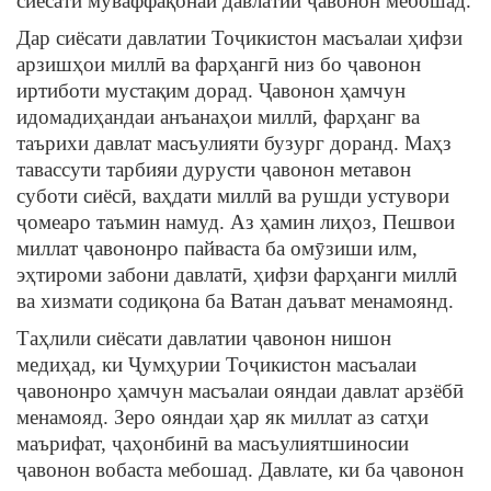
сиёсати муваффақонаи давлатии ҷавонон мебошад.
Дар сиёсати давлатии Тоҷикистон масъалаи ҳифзи
арзишҳои миллӣ ва фарҳангӣ низ бо ҷавонон
иртиботи мустақим дорад. Ҷавонон ҳамчун
идомадиҳандаи анъанаҳои миллӣ, фарҳанг ва
таърихи давлат масъулияти бузург доранд. Маҳз
тавассути тарбияи дурусти ҷавонон метавон
суботи сиёсӣ, ваҳдати миллӣ ва рушди устувори
ҷомеаро таъмин намуд. Аз ҳамин лиҳоз, Пешвои
миллат ҷавононро пайваста ба омӯзиши илм,
эҳтироми забони давлатӣ, ҳифзи фарҳанги миллӣ
ва хизмати содиқона ба Ватан даъват менамоянд.
Таҳлили сиёсати давлатии ҷавонон нишон
медиҳад, ки Ҷумҳурии Тоҷикистон масъалаи
ҷавононро ҳамчун масъалаи ояндаи давлат арзёбӣ
менамояд. Зеро ояндаи ҳар як миллат аз сатҳи
маърифат, ҷаҳонбинӣ ва масъулиятшиносии
ҷавонон вобаста мебошад. Давлате, ки ба ҷавонон