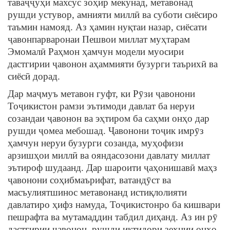
таваҷҷуҳи махсус зоҳир мекунад, метавонад
рушди устувор, амнияти миллӣ ва суботи сиёсиро
таъмин намояд. Аз ҳамин нуқтаи назар, сиёсати
ҷавонпарваронаи Пешвои миллат муҳтарам
Эмомалӣ Раҳмон ҳамчун модели муосири
дастгирии ҷавонон аҳаммияти бузурги таърихӣ ва
сиёсӣ дорад.
Дар маҷмуъ метавон гуфт, ки Рӯзи ҷавонони
Тоҷикистон рамзи эътимоди давлат ба неруи
созандаи ҷавонон ва эҳтиром ба саҳми онҳо дар
рушди ҷомеа мебошад. Ҷавонони тоҷик имрӯз
ҳамчун неруи бузурги созанда, муҳофизи
арзишҳои миллӣ ва ояндасозони давлату миллат
эътироф шудаанд. Дар шароити ҷаҳонишавӣ маҳз
ҷавонони соҳибмаърифат, ватандӯст ва
масъулиятшинос метавонанд истиқлолияти
давлатиро ҳифз намуда, Тоҷикистонро ба кишвари
пешрафта ва мутамаддин табдил диҳанд. Аз ин рӯ
дастгирии ҷавонон, рушди иқтидори зеҳнии онҳо