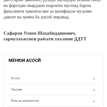
ва фароҳам овардани шароити мусоид барои
фаъолияти ҷавонон яке аз вазифаҳои муҳими
давлат ва ҷомеа ба ҳисоб меравад.
Сафаров Усмон Шаҳобиддинович,
сармутахассиси раёсати таълими ДДТТ
МЕНЮИ АСОСӢ
Асосӣ
Таълим
Илм ва инноватсия