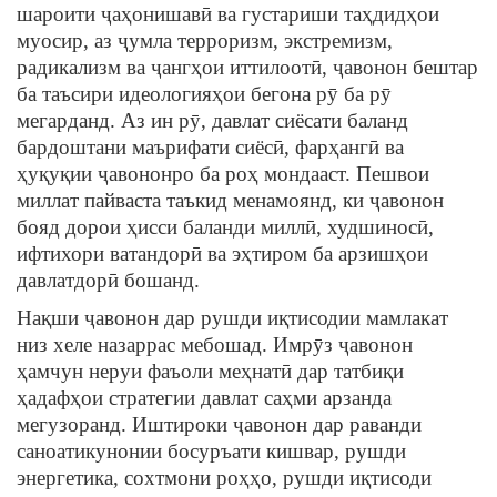
шароити ҷаҳонишавӣ ва густариши таҳдидҳои
муосир, аз ҷумла терроризм, экстремизм,
радикализм ва ҷангҳои иттилоотӣ, ҷавонон бештар
ба таъсири идеологияҳои бегона рӯ ба рӯ
мегарданд. Аз ин рӯ, давлат сиёсати баланд
бардоштани маърифати сиёсӣ, фарҳангӣ ва
ҳуқуқии ҷавононро ба роҳ мондааст. Пешвои
миллат пайваста таъкид менамоянд, ки ҷавонон
бояд дорои ҳисси баланди миллӣ, худшиносӣ,
ифтихори ватандорӣ ва эҳтиром ба арзишҳои
давлатдорӣ бошанд.
Нақши ҷавонон дар рушди иқтисодии мамлакат
низ хеле назаррас мебошад. Имрӯз ҷавонон
ҳамчун неруи фаъоли меҳнатӣ дар татбиқи
ҳадафҳои стратегии давлат саҳми арзанда
мегузоранд. Иштироки ҷавонон дар раванди
саноатикунонии босуръати кишвар, рушди
энергетика, сохтмони роҳҳо, рушди иқтисоди