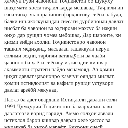
ҳамчун Рӯзи ҷавонони Тоҷикистон бо шукӯҳу
шаҳомати хосса таҷлил карда мешавад. Таҷлили ин
сана танҳо як чорабинии фарҳангиву сиёсӣ набуда,
балки инъикоскунандаи сиёсати дурбинонаи давлат
нисбат ба ҷавонон ва эҳтироми махсус ба нақши
онҳо дар рушди ҷомеа мебошад. Дар шароите, ки
қисми зиёди аҳолии Тоҷикистонро ҷавонон
ташкил медиҳанд, масъалаи ташаккули неруи
солими зеҳнӣ, тарбияи ватандӯстӣ ва ҷалби
ҷавонон ба ҳаёти сиёсиву иқтисодии кишвар
аҳаммияти стратегӣ пайдо менамояд. Аз ҳамин
ҷиҳат давлат ҷавононро ҳамчун ояндаи миллат,
ҳомии истиқлолият ва кафили рушди устувори
давлат арзёбӣ мекунад.
Пас аз ба даст овардани Истиқлоли давлатӣ соли
1991 Ҷумҳурии Тоҷикистон ба марҳилаи нави
давлатсозӣ ворид гардид. Аммо солҳои аввали
истиқлол барои кишвар давраи хеле ҳассос ва
мураккаб ба ҳисоб мерафт. Бӯҳрони сиёсӣ,