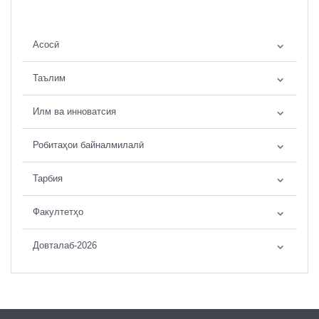
Асосӣ
Таълим
Илм ва инноватсия
Робитаҳои байналмилалӣ
Тарбия
Факултетҳо
Довталаб-2026