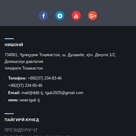
НИШОНӢ
734061, Ҷумҳурии Тоҷикистон, ш. Душанбе, кӯч. Деҳоти 1/2,
Донишгоҳи давлатии
тиҷорати Тоҷикистон
Телефон:
+992
(37) 234-83-46
+992
(37) 234-85-46
Email:
mail
@ddtt.tj
;
tguk2025@gmail.com
www:
www.tguk.tj
ПАЙГИРӢ КУНЕД
ПРЕЗИДЕНТИ ҶТ