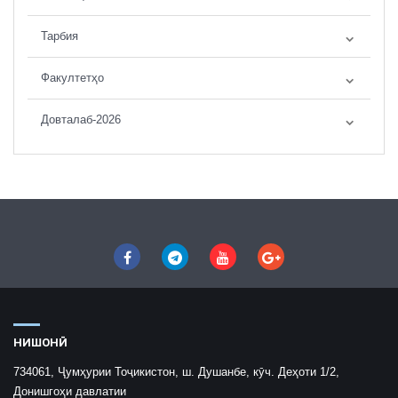
Тарбия
Факултетҳо
Довталаб-2026
НИШОНӢ
734061, Ҷумҳурии Тоҷикистон, ш. Душанбе, кӯч. Деҳоти 1/2,
Донишгоҳи давлатии