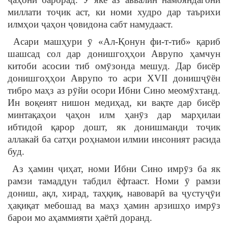
миллати тоҷик аст, ки номи худро дар таърихи
илмҳои ҷаҳон ҷовидона сабт намудааст.
Асари машҳури ӯ «Ал-Қонун фи-т-тиб» қариб
шашсад сол дар донишгоҳҳои Аврупо ҳамчун
китоби асосии тиб омӯзонда мешуд. Дар бисёр
донишгоҳҳои Аврупо то асри XVII донишҷӯён
тибро маҳз аз рӯйи осори Ибни Сино меомӯхтанд.
Ин воқеият нишон медиҳад, ки вақте дар бисёр
минтақаҳои ҷаҳон илм ҳанӯз дар марҳилаи
ибтидоӣ қарор дошт, як донишманди тоҷик
аллакай ба сатҳи роҳнамои илмии инсоният расида
буд.
Аз ҳамин ҷиҳат, номи Ибни Сино имрӯз ба як
рамзи тамаддун табдил ёфтааст. Номи ӯ рамзи
дониш, ақл, хирад, таҳқиқ, навоварӣ ва ҷустуҷӯи
ҳақиқат мебошад ва маҳз ҳамин арзишҳо имрӯз
барои мо аҳаммияти ҳаётӣ доранд.