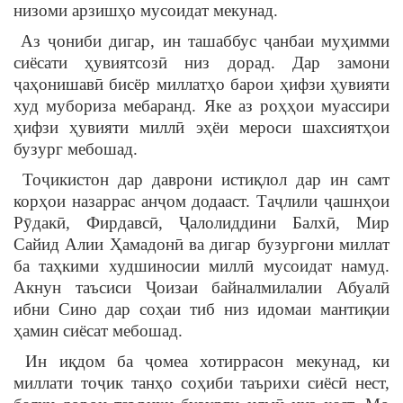
низоми арзишҳо мусоидат мекунад.
Аз ҷониби дигар, ин ташаббус ҷанбаи муҳимми
сиёсати ҳувиятсозӣ низ дорад. Дар замони
ҷаҳонишавӣ бисёр миллатҳо барои ҳифзи ҳувияти
худ мубориза мебаранд. Яке аз роҳҳои муассири
ҳифзи ҳувияти миллӣ эҳёи мероси шахсиятҳои
бузург мебошад.
Тоҷикистон дар даврони истиқлол дар ин самт
корҳои назаррас анҷом додааст. Таҷлили ҷашнҳои
Рӯдакӣ, Фирдавсӣ, Ҷалолиддини Балхӣ, Мир
Сайид Алии Ҳамадонӣ ва дигар бузургони миллат
ба таҳкими худшиносии миллӣ мусоидат намуд.
Акнун таъсиси Ҷоизаи байналмилалии Абуалӣ
ибни Сино дар соҳаи тиб низ идомаи мантиқии
ҳамин сиёсат мебошад.
Ин иқдом ба ҷомеа хотиррасон мекунад, ки
миллати тоҷик танҳо соҳиби таърихи сиёсӣ нест,