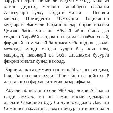
зарурати стратегии миллӣ маҳсуб меёбад. Маҳз аз
ҳамин дидгоҳ, метавон ташаббуси навбатии
Асосгузори сулҳу ваҳдати миллӣ – Пешвои
миллат, Президенти Ҷумҳурии Тоҷикистон
муҳтарам Эмомалӣ Раҳмонро дар бораи таъсиси
Ҷоизаи байналмилалии Абуалӣ ибни Сино дар
соҳаи тиб арзёбӣ кард ва ин иқдом як паёми сиёсӣ,
фарҳангӣ ва маънавӣ ба ҷомеа мебошад, ки давлат
мехоҳад рушди ояндаи худро бар пояи илм,
маърифат, навоварӣ ва эҳёи анъанаҳои бузурги
фикрии миллат бунёд намояд.
Барои дарки аҳаммияти ин ташаббус, пеш аз ҳама,
бояд ба шахсияти худи Ибни Сино ва ҷойгоҳи ӯ
дар таърихи фарҳанги тоҷик назар афканд.
Абуалӣ ибни Сино соли 980 дар деҳаи Афшанаи
назди Бухоро, ки он замон қисми қаламрави
давлати Сомониён буд, ба дунё омадааст. Давлати
Сомониён нахустин давлати бузурги тоҷикон баъд