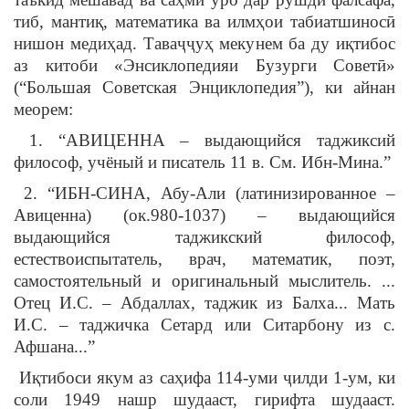
тиб, мантиқ, математика ва илмҳои табиатшиносӣ
нишон медиҳад. Таваҷҷуҳ мекунем ба ду иқтибос
аз китоби «Энсиклопедияи Бузурги Советӣ»
(“Большая Советская Энциклопедия”), ки айнан
меорем:
1. “АВИЦЕННА – выдающийся таджиксий
философ, учёный и писатель 11 в. См. Ибн-Мина.”
2. “ИБН-СИНА, Абу-Али (латинизированное –
Авиценна) (ок.980-1037) – выдающийся
выдающийся таджикский философ,
естествоиспытатель, врач, математик, поэт,
самостоятельный и оригинальный мыслитель. ...
Отец И.С. – Абдаллах, таджик из Балха... Мать
И.С. – таджичка Сетард или Ситарбону из с.
Афшана...”
Иқтибоси якум аз саҳифа 114-уми ҷилди 1-ум, ки
соли 1949 нашр шудааст, гирифта шудааст.