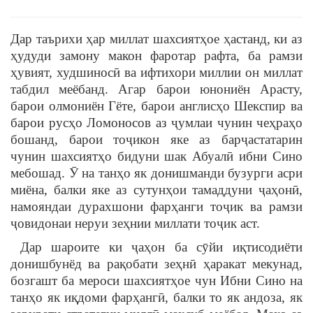
Дар таърихи ҳар миллат шахсиятҳое ҳастанд, ки аз
ҳудуди замону макон фаротар рафта, ба рамзи
ҳувият, худшиносӣ ва ифтихори миллии он миллат
табдил меёбанд. Агар барои юнониён Арасту,
барои олмониён Гёте, барои англисҳо Шекспир ва
барои русҳо Ломоносов аз ҷумлаи чунин чеҳраҳо
бошанд, барои тоҷикон яке аз барҷастатарин
чунин шахсиятҳо бидуни шак Абуалӣ ибни Сино
мебошад. Ӯ на танҳо як донишманди бузурги асри
миёна, балки яке аз сутунҳои тамаддуни ҷаҳонӣ,
намояндаи дурахшони фарҳанги тоҷик ва рамзи
ҷовидонаи неруи зеҳнии миллати тоҷик аст.
Дар шароите ки ҷаҳон ба сӯйи иқтисодиёти
донишбунёд ва рақобати зеҳнӣ ҳаракат мекунад,
бозгашт ба мероси шахсиятҳое чун Ибни Сино на
танҳо як иқдоми фарҳангӣ, балки то як андоза, як