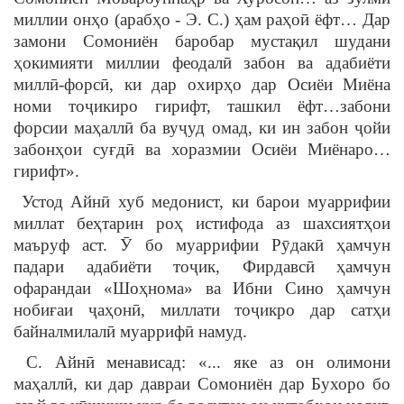
миллии онҳо (арабҳо - Э. С.) ҳам раҳоӣ ёфт… Дар
замони Сомониён баробар мустақил шудани
ҳокимияти миллии феодалӣ забон ва адабиёти
миллӣ-форсӣ, ки дар охирҳо дар Осиёи Миёна
номи тоҷикиро гирифт, ташкил ёфт…забони
форсии маҳаллӣ ба вуҷуд омад, ки ин забон ҷойи
забонҳои суғдӣ ва хоразмии Осиёи Миёнаро…
гирифт».
Устод Айнӣ хуб медонист, ки барои муаррифии
миллат беҳтарин роҳ истифода аз шахсиятҳои
маъруф аст. Ӯ бо муаррифии Рӯдакӣ ҳамчун
падари адабиёти тоҷик, Фирдавсӣ ҳамчун
офарандаи «Шоҳнома» ва Ибни Сино ҳамчун
нобиғаи ҷаҳонӣ, миллати тоҷикро дар сатҳи
байналмилалӣ муаррифӣ намуд.
С. Айнӣ менависад: «... яке аз он олимони
маҳаллӣ, ки дар давраи Сомониён дар Бухоро бо