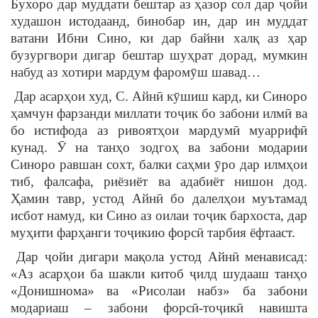
Бухоро дар муддати бештар аз ҳазор сол дар ҷойи
худашон истодаанд, бинобар ин, дар ин муддат
ватани Ибни Сино, ки дар байни халқ аз ҳар
бузургвори дигар бештар шуҳрат дорад, мумкин
набуд аз хотири мардум фаромӯш шавад…
Дар асарҳои худ, С. Айнӣ кӯшиш кард, ки Синоро
ҳамчун фарзанди миллати тоҷик бо забони илмӣ ва
бо истифода аз ривоятҳои мардумӣ муаррифӣ
кунад. Ӯ на танҳо зодгоҳ ва забони модарии
Синоро равшан сохт, балки саҳми ӯро дар илмҳои
тиб, фалсафа, риёзиёт ва адабиёт нишон дод.
Ҳамин тавр, устод Айнӣ бо далелҳои муътамад
исбот намуд, ки Сино аз оилаи тоҷик бархоста, дар
муҳити фарҳанги тоҷикию форсӣ тарбия ёфтааст.
Дар ҷойи дигари мақола устод Айнӣ менависад:
«Аз асарҳои ба шакли китоб ҷилд шудааш танҳо
«Донишнома» ва «Рисолаи набз» ба забони
модариаш – забони форсӣ-тоҷикӣ навишта