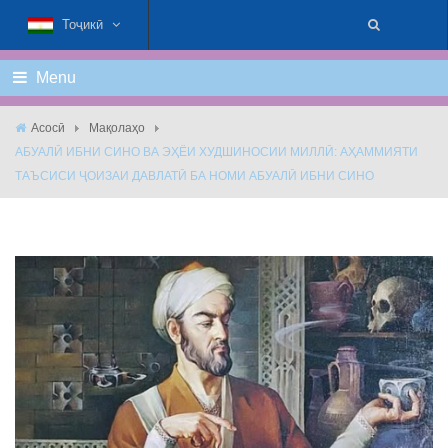
Тоҷикӣ
Menu
Асосӣ
Мақолаҳо
АБУАЛӢ ИБНИ СИНО ВА ЭҲЁИ ХУДШИНОСИИ МИЛЛӢ: АҲАММИЯТИ
ТАЪСИСИ ҶОИЗАИ ДАВЛАТӢ БА НОМИ АБУАЛӢ ИБНИ СИНО