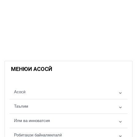
МЕНЮИ АСОСӢ
Асосӣ
Таълим
Илм ва инноватсия
Робитаҳои байналмилалӣ