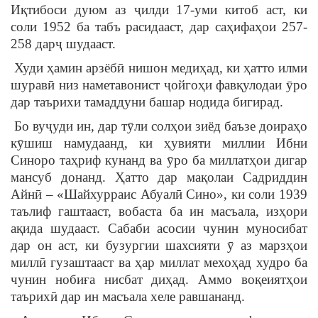
Иқтибоси дуюм аз ҷилди 17-уми китоб аст, ки
соли 1952 ба табъ расидааст, дар саҳифаҳои 257-
258 дарҷ шудааст.
Худи ҳамин арзёбӣ нишон медиҳад, ки ҳатто илми
шуравӣ низ наметавонист ҷойгоҳи фавқулодаи ӯро
дар таърихи тамаддуни башар нодида бигирад.
Бо вуҷуди ин, дар тӯли солҳои зиёд баъзе доираҳо
кӯшиш намудаанд, ки ҳувияти миллии Ибни
Синоро таҳриф кунанд ва ӯро ба миллатҳои дигар
мансуб донанд. Ҳатто дар мақолаи Садриддин
Айнӣ – «Шайхурраис Абуалӣ Сино», ки соли 1939
таълиф гаштааст, вобаста ба ин масъала, изҳори
ақида шудааст. Сабаби асосии чунин муносибат
дар он аст, ки бузургии шахсияти ӯ аз марзҳои
миллӣ гузаштааст ва ҳар миллат мехоҳад худро ба
чунин нобиға нисбат диҳад. Аммо воқеиятҳои
таърихӣ дар ин масъала хеле равшананд.