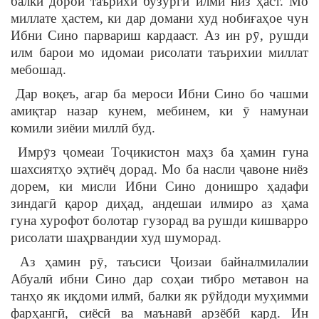
балки дорои таърихи бузурги илмӣ низ ҳаст. Мо
миллате ҳастем, ки дар домани худ нобиғаҳое чун
Ибни Сино парвариш кардааст. Аз ин рӯ, рушди
илм барои мо идомаи рисолати таърихии миллат
мебошад.
Дар воқеъ, агар ба мероси Ибни Сино бо чашми
амиқтар назар кунем, мебинем, ки ӯ намунаи
комили зиёии миллӣ буд.
Имрӯз ҷомеаи Тоҷикистон маҳз ба ҳамин гуна
шахсиятҳо эҳтиёҷ дорад. Мо ба насли ҷавоне ниёз
дорем, ки мисли Ибни Сино донишро ҳадафи
зиндагӣ қарор диҳад, андешаи илмиро аз ҳама
гуна хурофот болотар гузорад ва рушди кишварро
рисолати шаҳрвандии худ шуморад.
Аз ҳамин рӯ, таъсиси Ҷоизаи байналмилалии
Абуалӣ ибни Сино дар соҳаи тибро метавон на
танҳо як иқдоми илмӣ, балки як рӯйдоди муҳимми
фарҳангӣ, сиёсӣ ва маънавӣ арзёбӣ кард. Ин