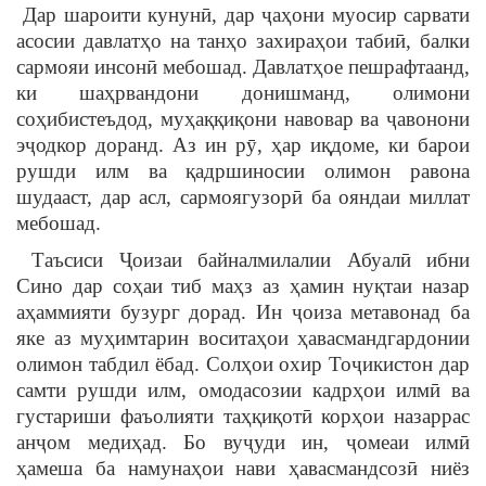
Дар шароити кунунӣ, дар ҷаҳони муосир сарвати
асосии давлатҳо на танҳо захираҳои табиӣ, балки
сармояи инсонӣ мебошад. Давлатҳое пешрафтаанд,
ки шаҳрвандони донишманд, олимони
соҳибистеъдод, муҳаққиқони навовар ва ҷавонони
эҷодкор доранд. Аз ин рӯ, ҳар иқдоме, ки барои
рушди илм ва қадршиносии олимон равона
шудааст, дар асл, сармоягузорӣ ба ояндаи миллат
мебошад.
Таъсиси Ҷоизаи байналмилалии Абуалӣ ибни
Сино дар соҳаи тиб маҳз аз ҳамин нуқтаи назар
аҳаммияти бузург дорад. Ин ҷоиза метавонад ба
яке аз муҳимтарин воситаҳои ҳавасмандгардонии
олимон табдил ёбад. Солҳои охир Тоҷикистон дар
самти рушди илм, омодасозии кадрҳои илмӣ ва
густариши фаъолияти таҳқиқотӣ корҳои назаррас
анҷом медиҳад. Бо вуҷуди ин, ҷомеаи илмӣ
ҳамеша ба намунаҳои нави ҳавасмандсозӣ ниёз