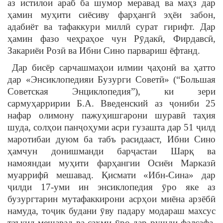
аз истилои араб ба шумор меравад ва маҳз дар
ҳамин муҳити сиёсиву фарҳангӣ эҳёи забон,
адабиёт ва тафаккури миллӣ сурат гирифт. Дар
ҳамин фазо чеҳраҳое чун Рӯдакӣ, Фирдавсӣ,
Закариёи Розӣ ва Ибни Сино парвариш ёфтанд.
Дар бисёр сарчашмаҳои илмии ҷаҳонӣ ва ҳатто
дар «Энсиклопедияи Бузурги Советӣ» (“Большая
Советская Энциклопедия”), ки зери
сармуҳарририи Б.А. Введенский аз ҷониби 25
нафар олимону пажуҳишгарони шуравӣ таҳия
шуда, солҳои панҷоҳуми асри гузашта дар 51 ҷилд
маротибаи дуюм ба табъ расидааст, Ибни Сино
ҳамчун донишманди барҷастаи Шарқ ва
намояндаи муҳити фарҳангии Осиёи Марказӣ
муаррифӣ мешавад. Қисмати «Ибн-Сина» дар
ҷилди 17-уми ин энсиклопедия ӯро яке аз
бузургтарин мутафаккирони асрҳои миёна арзёбӣ
намуда, тоҷик будани ӯву падару модараш махсус
таъкид мешавад ва саҳми ӯро дар рушди фалсафа,