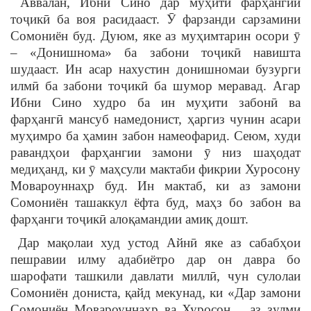
Аввалан, Ибни Сино дар муҳити фарҳангии
тоҷикӣ ба воя расидааст. Ӯ фарзанди сарзамини
Сомониён буд. Дуюм, яке аз муҳимтарин осори ӯ
– «Донишнома» ба забони тоҷикӣ навишта
шудааст. Ин асар нахустин донишномаи бузурги
илмӣ ба забони тоҷикӣ ба шумор меравад. Агар
Ибни Сино худро ба ин муҳити забонӣ ва
фарҳангӣ мансуб намедонист, ҳаргиз чунин асари
муҳимро ба ҳамин забон намеофарид. Сеюм, худи
равандҳои фарҳангии замони ӯ низ шаҳодат
медиҳанд, ки ӯ маҳсули мактаби фикрии Хуросону
Мовароуннаҳр буд. Ин мактаб, ки аз замони
Сомониён ташаккул ёфта буд, маҳз бо забон ва
фарҳанги тоҷикӣ алоқамандии амиқ дошт.
Дар мақолаи худ устод Айнӣ яке аз сабабҳои
пешравии илму адабиётро дар он давра бо
шарофати ташкили давлати миллӣ, чун сулолаи
Сомониён дониста, қайд мекунад, ки «Дар замони
Сомониён Мовароуннаҳр ва Хуросон… аз зулми