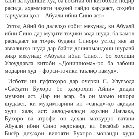
саъй ва кӯшиши худ ба воситаи он китобҳои нодир
расида, аҳаммияти ҷаҳонӣ пайдо кардааст, соҳиби
тарҷумаи ҳол – Абуалӣ ибни Сино аст».
Устод Айнӣ бо далелҳо собит мекунад, ки Абуалӣ
ибни Сино дар муҳити тоҷикӣ зода шуда, ба камол
расидааст ва тоҷик будани Синоро устод яке аз
аввалинҳо шуда дар байни донишмандони шуравӣ
зикр мекунад: «Абуалӣ ибни Сино… бо хоҳиши
Улоуддавла китоби «Донишнома»-ро ба забони
модарии худ – форсӣ-тоҷикӣ таълиф намуд».
Исботи ин гуфтаҳоро дар очерки С. Улуғзода
«Саёҳати Бухоро бо ҳамроҳии Айнӣ» дидан
мумкин аст. Дар ин асар, ба он маъно ишора
шудааст, ки муҳимтарини ин «санад»-ҳо ақидаи
худи халқ аст: авлод-авлоди аҳолии Лағлақа,
Бухоро ва атрофи он деҳаи мазкурро ватани
Абуалӣ ибни Сино медонанд, ки бесабаб нест.
Бисёр деҳаҳои вилояти Бухоро монанди худи