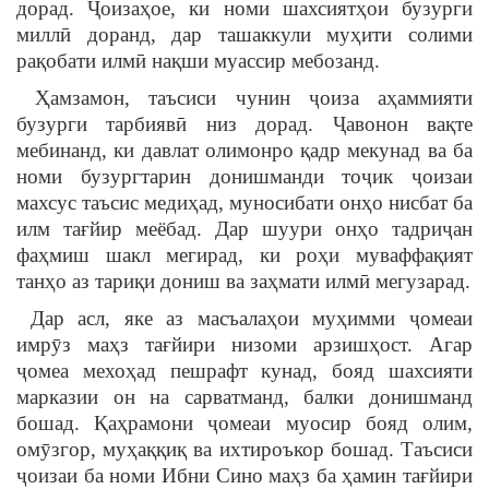
дорад. Ҷоизаҳое, ки номи шахсиятҳои бузурги
миллӣ доранд, дар ташаккули муҳити солими
рақобати илмӣ нақши муассир мебозанд.
Ҳамзамон, таъсиси чунин ҷоиза аҳаммияти
бузурги тарбиявӣ низ дорад. Ҷавонон вақте
мебинанд, ки давлат олимонро қадр мекунад ва ба
номи бузургтарин донишманди тоҷик ҷоизаи
махсус таъсис медиҳад, муносибати онҳо нисбат ба
илм тағйир меёбад. Дар шуури онҳо тадриҷан
фаҳмиш шакл мегирад, ки роҳи муваффақият
танҳо аз тариқи дониш ва заҳмати илмӣ мегузарад.
Дар асл, яке аз масъалаҳои муҳимми ҷомеаи
имрӯз маҳз тағйири низоми арзишҳост. Агар
ҷомеа мехоҳад пешрафт кунад, бояд шахсияти
марказии он на сарватманд, балки донишманд
бошад. Қаҳрамони ҷомеаи муосир бояд олим,
омӯзгор, муҳаққиқ ва ихтироъкор бошад. Таъсиси
ҷоизаи ба номи Ибни Сино маҳз ба ҳамин тағйири