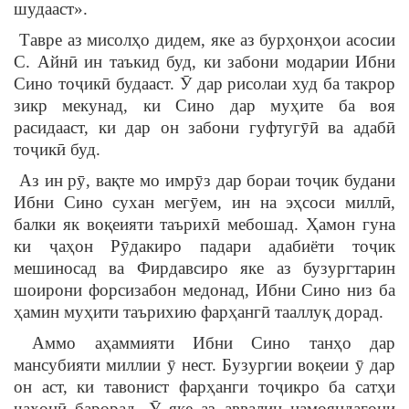
шудааст».
Тавре аз мисолҳо дидем, яке аз бурҳонҳои асосии
С. Айнӣ ин таъкид буд, ки забони модарии Ибни
Сино тоҷикӣ будааст. Ӯ дар рисолаи худ ба такрор
зикр мекунад, ки Сино дар муҳите ба воя
расидааст, ки дар он забони гуфтугӯӣ ва адабӣ
тоҷикӣ буд.
Аз ин рӯ, вақте мо имрӯз дар бораи тоҷик будани
Ибни Сино сухан мегӯем, ин на эҳсоси миллӣ,
балки як воқеияти таърихӣ мебошад. Ҳамон гуна
ки ҷаҳон Рӯдакиро падари адабиёти тоҷик
мешиносад ва Фирдавсиро яке аз бузургтарин
шоирони форсизабон медонад, Ибни Сино низ ба
ҳамин муҳити таърихию фарҳангӣ тааллуқ дорад.
Аммо аҳаммияти Ибни Сино танҳо дар
мансубияти миллии ӯ нест. Бузургии воқеии ӯ дар
он аст, ки тавонист фарҳанги тоҷикро ба сатҳи
ҷаҳонӣ барорад. Ӯ яке аз аввалин намояндагони