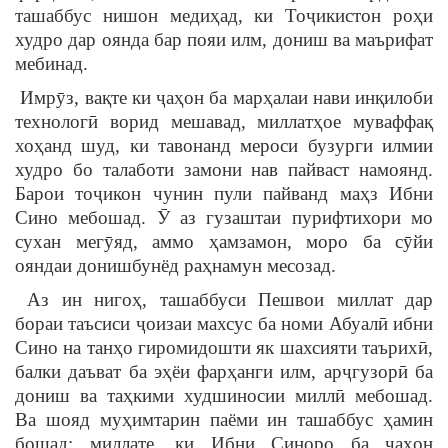
ташаббус нишон медиҳад, ки Тоҷикистон роҳи
худро дар оянда бар пояи илм, дониш ва маърифат
мебинад.
Имрӯз, вақте ки ҷаҳон ба марҳалаи нави инқилоби
технологӣ ворид мешавад, миллатҳое муваффақ
хоҳанд шуд, ки тавонанд мероси бузурги илмии
худро бо талаботи замони нав пайваст намоянд.
Барои тоҷикон чунин пули пайванд маҳз Ибни
Сино мебошад. Ӯ аз гузаштаи пурифтихори мо
сухан мегӯяд, аммо ҳамзамон, моро ба сӯйи
ояндаи донишбунёд раҳнамун месозад.
Аз ин нигоҳ, ташаббуси Пешвои миллат дар
бораи таъсиси ҷоизаи махсус ба номи Абуалӣ ибни
Сино на танҳо гиромидошти як шахсияти таърихӣ,
балки даъват ба эҳёи фарҳанги илм, арҷгузорӣ ба
дониш ва таҳкими худшиносии миллӣ мебошад.
Ва шояд муҳимтарин паёми ин ташаббус ҳамин
бошад: миллате, ки Ибни Синоро ба ҷаҳон