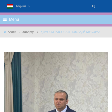
Тоҷикӣ
Menu
Асосӣ
Хабарҳо
ҲИМОЯИ РИСОЛАИ НОМЗАДӢ МУБОРАК!