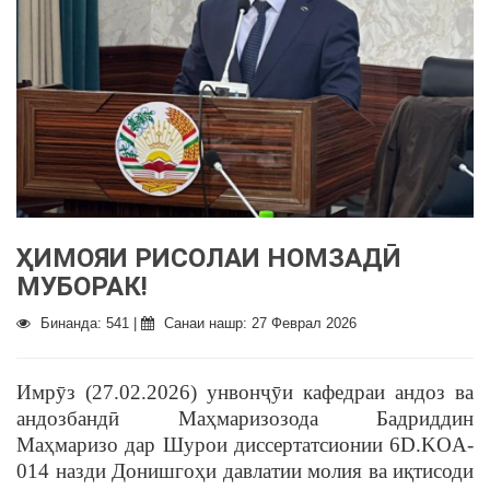
ҲИМОЯИ РИСОЛАИ НОМЗАДӢ
МУБОРАК!
Бинанда: 541 |
Санаи нашр: 27 Феврал 2026
Имрӯз (27.02.2026) унвонҷӯи кафедраи андоз ва
андозбандӣ Маҳмаризозода Бадриддин
Маҳмаризо дар Шурои диссертатсионии 6D.KOA-
014 назди Донишгоҳи давлатии молия ва иқтисоди