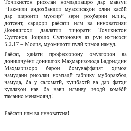
Тоҷикистон рисолаи номзадиашро дар мавзуи
“Такмили андозбандии муассисаҳои олии касбӣ
дар шароити муосир” зери роҳбарии н.и.и.,
дотсент, сардори раёсати илм ва инноватсияи
Донишгоҳи давлатии тиҷорати Тоҷикистон
Султонов Зоиршо Султонович аз рӯи ихтисоси
5.2.17 – Молия, муомилоти пулӣ ҳимоя намуд.
Раёсат, ҳайати профессорону омӯзгорон ва
донишҷӯёни донишгоҳ Маҳмаризозода Бадриддин
Маҳмаризоро барои бомуваффаият ҳимоя
намудани рисолаи номзадӣ табрику муборакбод
намуда, ба ӯ саломатӣ, хушбахтӣ ва дар фатҳи
қуллаҳои нав ба нави илмиву эҷодӣ комёбӣ
таманно менамоянд!
Раёсати илм ва инноватсия!