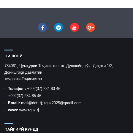
НИШОНӢ
734061, Ҷумҳурии Тоҷикистон, ш. Душанбе, кӯч. Деҳоти 1/2,
Донишгоҳи давлатии
тиҷорати Тоҷикистон
Телефон:
+992
(37) 234-83-46
+992
(37) 234-85-46
Email:
mail
@ddtt.tj
;
tguk2025@gmail.com
www:
www.tguk.tj
ПАЙГИРӢ КУНЕД