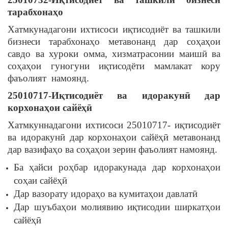
тарабхона
ҳ
о
Хатмкунадагони ихтисоси иқтисодиёт ва ташкили
бизнеси тарабхонаҳо метавонанд дар соҳаҳои
савдо ва хуроки омма, хизматрасонии маишӣ ва
соҳаҳои гуногуни иқтисодёти мамлакат кору
фаъолият намоянд.
25010717-И
қ
тисодиёт
ва
идоракун
ӣ
дар
корхона
ҳ
ои
сайё
ҳӣ
Хатмкуннадагони ихтисоси 25010717- иқтисодиёт
ва идоракунӣ дар корхонаҳои сайёҳӣ метавонанд
дар вазифаҳо ва соҳаҳои зерин фаъолият намоянд.
Ба ҳайси роҳбар идоракунада дар корхонаҳои
соҳаи сайёҳӣ
Дар вазорату идораҳо ва кумитаҳои давлатӣ
Дар шуъбаҳои молиявию иқтисодии ширкатҳои
сайёҳӣ