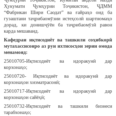
Ҳукумати Ҷумҳурии Тоҷикистон, ҶДММ
“Фабрикаи Шири Саодат” ва ғайраҳо оид ба
гузаштани таҷрибаомӯзии истеҳсолӣ шартномаҳо
дорад, ки донишҷӯён ба таҷрибаомӯзӣ равон
карда мешаванд.
Кафедраи и
қ
тисодиёт
ва
ташкили
со
ҳ
ибкор
ӣ
мутахассисонро
аз
руи
ихтисос
ҳ
ои
зерин
омода
менамояд
:
25010705-Иқтисодиёт ва идоракунӣ дар
корхонаҳо;
25010720- Иқтисодиёт ва идоракунӣ дар
корхонаҳои хизматрасонӣ;
25010717-Иқтисодиёт ва идоракунӣ дар
корхонаҳои сайёҳӣ;
25010732-Иқтисодиёт ва ташкили бизнеси
тарабхонаҳо;