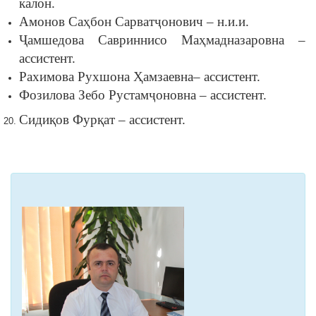
калон.
Амонов Саҳбон Сарватҷонович – н.и.и.
Ҷамшедова Савриннисо Маҳмадназаровна –
ассистент.
Рахимова Рухшона Ҳамзаевна– ассистент.
Фозилова Зебо Рустамҷоновна – ассистент.
Сидиқов Фурқат – ассистент.