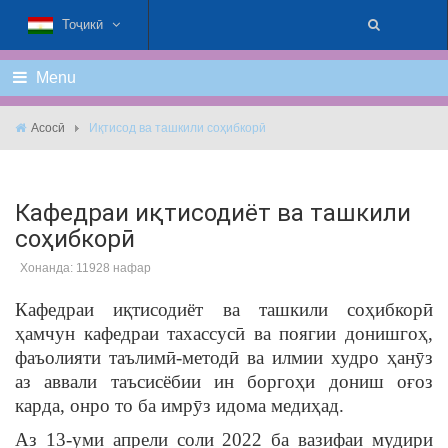
Тоҷикӣ
Menu
Асосӣ
Иқтисод ва ташкили соҳибкорӣ
Кафедраи иқтисодиёт ва ташкили
соҳибкорӣ
Хонанда: 11928 нафар
Кафедраи иқтисодиёт ва ташкили соҳибкорӣ
ҳамчун кафедраи тахассусӣ ва поягии донишгоҳ,
фаъолияти таълимӣ-методӣ ва илмии худро ҳанӯз
аз аввали таъсисёбии ин боргоҳи дониш оғоз
карда, онро то ба имрӯз идома медиҳад.
Аз 13-уми апрели соли 2022 ба вазифаи мудири