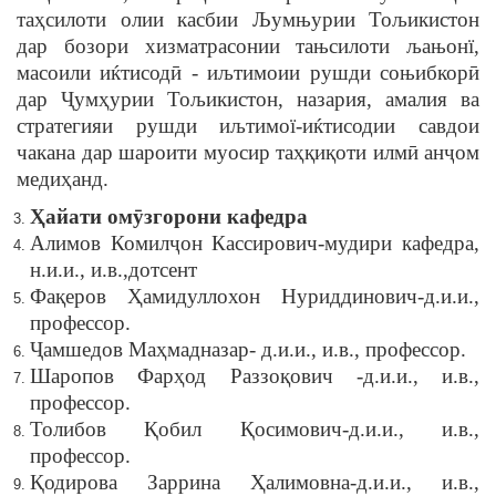
таҳсилоти олии касбии Љумњурии Тољикистон
дар бозори хизматрасонии тањсилоти љањонї,
масоили иќтисодӣ - иљтимоии рушди соњибкорӣ
дар Ҷумҳурии Тољикистон, назария, амалия ва
стратегияи рушди иљтимої-иќтисодии савдои
чакана дар шароити муосир таҳқиқоти илмӣ анҷом
медиҳанд.
Ҳайати омӯзгорони кафедра
Алимов Комилҷон Кассирович-мудири кафедра,
н.и.и., и.в.,дотсент
Фақеров Ҳамидуллохон Нуриддинович-д.и.и.,
профессор.
Ҷамшедов Маҳмадназар- д.и.и., и.в., профессор.
Шаропов Фарҳод Раззоқович -д.и.и., и.в.,
профессор.
Толибов Қобил Қосимович-д.и.и., и.в.,
профессор.
Қодирова Заррина Ҳалимовна-д.и.и., и.в.,