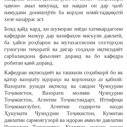
ҷавон» амал мекунад, ки нақши он дар ҷалб
намудани донишҷӯён ба корҳои илмӣ-тадқиқотӣ
хеле назаррас аст.
Бояд қайд кард, ки шумораи зиёди хатмкардагони
кафедраи мазкур дар вазифаҳои масъули давлатӣ,
ба ҳайси роҳбарон ва мутахассисони сохторҳои
гуногуни тиҷоратӣ ва дигар соҳаҳои иқтисодиёт
сарбаландона фаъолият доранд ва бо кафедра
робитаи қавӣ доранд.
Кафедраи иқтисодиёт ва ташкили соҳибкорӣ бо як
қатор вазорату идораҳо ва корхонаҳо аз қабилӣ:
Вазорати рушди иқтисод ва савдои Ҷумҳурии
Тоҷикистон, Вазорати молияи Ҷумҳурии
Тоҷикистон, Агентии Тоҷикстандарт, Иттифоқи
Тоҷикматлубот, Агентии содироти назди
Ҳукумати Ҷумҳурии Тоҷикистон, Кумитаи
давлатии сармоягузорӣ ва идораи амволи давлатии
Ҷумҳурии Тоҷикистон, Кумитаи андози назди