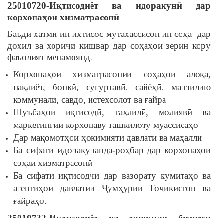
25010720-И
қ
тисодиёт
ва
идоракун
ӣ
дар
корхона
ҳ
ои
хизматрасон
ӣ
Баъди хатми ин ихтисос мутахассисон ин соҳа дар
дохил ва хориҷи кишвар дар соҳаҳои зерин кору
фаъолият менамоянд.
Корхонаҳои хизматрасонии соҳаҳои алоқа,
нақлиёт, бонкӣ, суғуртавӣ, сайёҳӣ, манзилию
коммуналӣ, савдо, истеҳсолот ва ғайра
Шуъбаҳои иқтисодӣ, таҳлилӣ, молиявӣ ва
маркетингии корхонаву ташкилоту муассисаҳо
Дар мақомотҳои ҳокимияти давлатӣ ва маҳаллӣ
Ба сифати идоракунанда-роҳбар дар корхонаҳои
соҳаи хизматрасонӣ
Ба сифати иқтисодчӣ дар вазорату кумитаҳо ва
агентиҳои давлатии Ҷумҳурии Тоҷикистон ва
ғайраҳо.
25010732-И
қ
тисодиёт
ва
ташкили
бизнеси