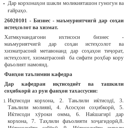
Дар корхонаҳои шакли моликияташон гуногун ва
ғайраҳо.
26020101 - Бизнес
-
маъмуриятчиг
ӣ
дар
со
ҳ
аи
исте
ҳ
солот
ва
хизмат
.
Хатмкунандагони ихтисоси бизнес -
маъмуриятчигӣ дар соҳаи истеҳсолот ва
хизматрасонӣ метавонанд дар соҳаҳои тиҷорат,
истеҳсолот, хизматрасонӣ ба сифати роҳбар кору
фаъолият намоянд.
Фан
ҳ
ои
таълимии кафедра
Дар кафедраи и
қ
тисодиёт
ва ташкили
со
ҳ
ибкор
ӣ
аз руи фан
ҳ
ои
тахассусии:
Иқтисоди корхона, 2. Тањлили иќтисодї, 3.
Тањлили молиявї, 4. Асосҳои соҳибкорӣ, 5.
Иќтисоди хӯроки омма, 6. Наќшагирї дар
корхона, 7. Таҳлили фаъолияти хоҷагидорӣ,8.
Иќтисодиёти сайёҳӣ, 9. Иќтисодиёти амволи