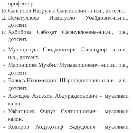
профессор.
Сангинов Назрулло Сангинович -н.и.и., дотсент.
Исматуллоев Исматулло Убайдович-н.и.и.,
дотсент.
Ҳабибова Сабоҳат Сафиувлоевна-н.и.и., и.в.,
дотсент.
Мухторзода Саидмухтори Саидаҳрор -н.и.и.,
и.в., дотсент.
Мариншоев Муқбил Мунаваршоевич -н.и.и., и.в.,
дотсент.
Валиев Низомиддин Шаробидинович-н.и.и., и.в.,
дотсент.
Ахмедов Азизхон Абдураҳмонович – муаллими
калон .
Улфатшоев Фируз Султоншоевич– муаллими
калон.
Қодиров Абдуҳотиф Вадудович– муаллими