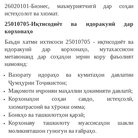
26020101-Бизнес, маъмуриятчигӣ дар соҳаи
истеҳсолот ва хизмат.
25010705-И
қ
тисодиёт
ва идоракун
ӣ
дар
корхона
ҳ
о
Баъди хатми ихтисоси 25010705 - иқтисодиёт ва
идоракунӣ дар корхонаҳо, мутахассисон
метавонанд дар соҳаҳои зерин кору фаъолият
намоянд:
Вазорату идораҳо ва кумитаҳои давлатии
Ҷумҳурии Тоҷикистон;
Мақомоти иҷроияи маҳаллии ҳокимияти давлатӣ;
Корхонаҳои соҳаи савдо, истеҳсолӣ,
хизматрасонӣ ва хӯроки омма;
Бонкҳо ва ташкилотҳои қарзӣ;
Корхонаву ташкилоту муассисаҳои шакли
моликияташон гуногун ва ғайраҳо.