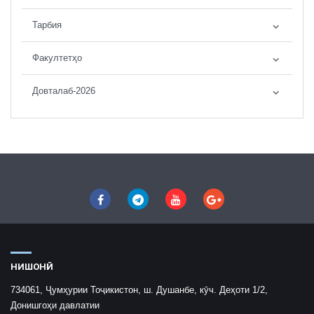
Тарбия
Факултетҳо
Довталаб-2026
НИШОНӢ
734061, Ҷумҳурии Тоҷикистон, ш. Душанбе, кӯч. Деҳоти 1/2,
Донишгоҳи давлатии