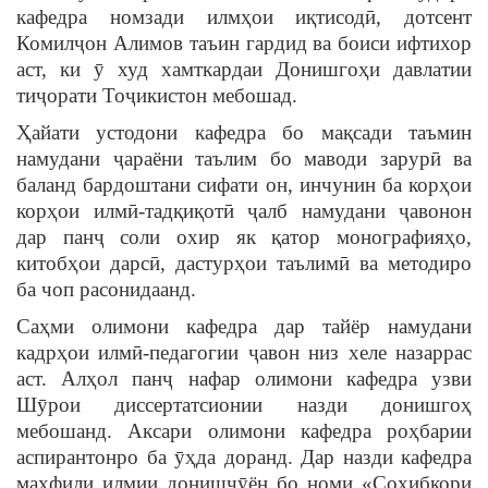
кафедра номзади илмҳои иқтисодӣ, дотсент
Комилҷон Алимов таъин гардид ва боиси ифтихор
аст, ки ӯ худ хамткардаи Донишгоҳи давлатии
тиҷорати Тоҷикистон мебошад.
Ҳайати устодони кафедра бо мақсади таъмин
намудани ҷараёни таълим бо маводи зарурӣ ва
баланд бардоштани сифати он, инчунин ба корҳои
корҳои илмӣ-тадқиқотӣ ҷалб намудани ҷавонон
дар панҷ соли охир як қатор монографияҳо,
китобҳои дарсӣ, дастурҳои таълимӣ ва методиро
ба чоп расонидаанд.
Саҳми олимони кафедра дар тайёр намудани
кадрҳои илмӣ-педагогии ҷавон низ хеле назаррас
аст. Алҳол панҷ нафар олимони кафедра узви
Шӯрои диссертатсионии назди донишгоҳ
мебошанд. Аксари олимони кафедра роҳбарии
аспирантонро ба ӯҳда доранд. Дар назди кафедра
маҳфили илмии донишҷӯён бо номи «Соҳибкори