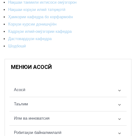
Нақшаи такмили ихтисоси омӯзгорон
Нақшаи корҳои илмӣ татқиқотӣ
Ҳамкории кафедра бо корфармоён
Корҳои курсии донишҷӯён
Кадрҳои илмӣ-омӯзгории кафедра
Дастовардҳои кафедра
Шодбошӣ
МЕНЮИ АСОСӢ
Асосӣ
Таълим
Илм ва инноватсия
Робитаҳои байналмилалӣ