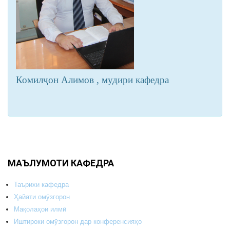
Комилҷон Алимов , мудири кафедра
МАЪЛУМОТИ КАФЕДРА
Таърихи кафедра
Ҳайати омӯзгорон
Мақолаҳои илмӣ
Иштироки омӯзгорон дар конференсияҳо