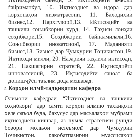
ѓайриманќул, 10. Иқтисодиёт ва идора дар
корхонаҳои хизматрасонӣ, 11. Баҳодиҳии
бизнес,12. Нархгузорӣ,13. Иќтисодиёт ва
ташкили соњибкории хурд, 14. Таҳияи лоиҳаи
соҳибкорӣ,15. Соҳибкории байналмилалӣ,16.
Соњибкории иноватсионї, 17. Маданияти
бизнес,18. Бизнес дар Ҷумҳурии Тоҷикистон,19.
Иқтисоди миллӣ, 20. Назарияи таҳлили иқтисодӣ,
21. Нақшагирии стратегӣ, 22. Иқтисодиёти
инноватсионӣ, 23. Иқтисодиёти саноат ба
донишҷӯён таълим дода мешавад.
Кор
ҳ
ои
илм
ӣ
-
тад
қ
и
қ
отии
кафедра
Олимони кафедраи “Иқтисодиёт ва ташкили
соҳибкорӣ” дар самти корҳои илмию таҳқиқотӣ
хеле фаъол буда, бахусус дар масъалаҳои мубрами
иқтисодиёти кишвар, аз ҷумла стратегияи рушди
бозори молњои истеъмолї дар Ҷумҳурии
Тоҷикистон, рақобатпазирии муассисаҳои