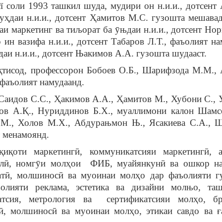
ї соли 1993 ташкил шуда, мудири он н.и.и., дотсент
 уҳдаи н.и.и., дотсент Ҳамитов М.С. гузошта мешава
и маркетинг ва тиљорат ба ӯњдаи н.и.и., дотсент Нор
ин вазифа н.и.и., дотсент Табаров Л.Т., фаъолият на
аи н.и.и., дотсент Њакимов А.А. гузошта шудааст.
қтисод, профессорон Бобоев О.Б., Шарифзода М.М.,
 фаъолият намудаанд.
 Саидов С.С., Ҳакимов А.А., Ҳамитов М., Хубони С., 
ров А.Қ., Нуриддинов Б.Х., муаллимони калон Шамс
.М., Холов М.Х., Абдурањмон Њ., Ясакиева С.А., 
 менамоянд.
қиқоти маркетингӣ, коммуникатсияи маркетингӣ, 
лалӣ, номгӯи молҳои ФИБ, муайянкунӣ ва ошкор н
ратӣ, молшиносӣ ва муоинаи молҳо дар фаъолияти г
олияти реклама, эстетика ва дизайни молњо, та
затсия, метрология ва сертификатсияи молҳо, бр
ӣ, молшиносӣ ва муоинаи молҳо, этикаи савдо ва ғ