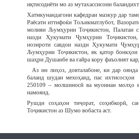
иқтисодиёти мо аз мутахассисони баландихт
Хатмкунандагони кафедраи мазкур дар тамо
Раёсати иттифоќи Тољикматлубот, Вазорат
молияи Љумҳурии Тоҷикистон, Палатаи с
назди Ҳукумати Ҷумҳурии Тоҷикистон, 
нозироти савдои назди Ҳукумати Ҷумҳу
Љумҳурии Тоҷикистон, як қатор бонкҳои 
шаҳри Душанбе ва ғайра кору фаъолият кар
Аз ин лиҳоз, довталабоне, ки дар оянда 
баланд шудан мехоҳанд, пас ихтисосҳои 
250109 – молшиносӣ ва муоинаи молҳо в
намоянд.
Рушди соҳаҳои тиҷорат, соҳибкорӣ, са
Тоҷикистон аз Шумо вобаста аст.