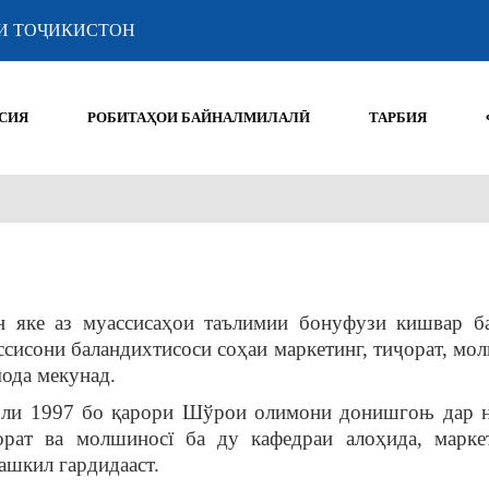
И ТОҶИКИСТОН
СИЯ
РОБИТАҲОИ БАЙНАЛМИЛАЛӢ
ТАРБИЯ
н яке аз муассисаҳои таълимии бонуфузи кишвар б
хассисони баландихтисоси соҳаи маркетинг, тиҷорат, м
мода мекунад.
соли 1997 бо қарори Шўрои олимони донишгоњ дар 
орат ва молшиносї ба ду кафедраи алоҳида, марке
ашкил гардидааст.