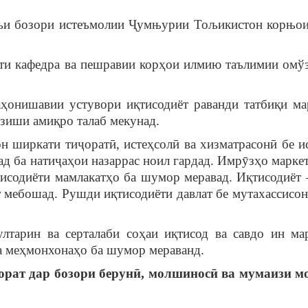
зъи бозори истеъмолии Ҷумњурии Тољикистон корњои
ти кафедра ва пешравии корҳои илмию таълимии омў
ҳонишавии устувори иқтисодиёт раванди татбиқи ма
ӯзиши амиқро талаб мекунад.
н ширкати тиҷоратӣ, истеҳсолӣ ва хизматрасонӣ бе и
д ба натиҷаҳои назаррас ноил гардад. Имрӯзҳо маркет
исодиёти мамлакатҳо ба шумор меравад. Иқтисодиёт 
т мебошад. Рушди иқтисодиёти давлат бе мутахассисон
тарин ва серталаби соҳаи иқтисод ва савдо ин мар
ва меҳмонхонаҳо ба шумор мераванд.
орат
дар бозори берун
ӣ
, молшинос
ӣ
ва мумаизи м