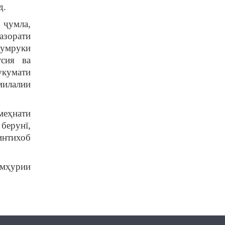
д.
 ҷумла,
азорати
гумруки
тсия ва
укумати
милалии
меҳнати
берунї,
интихоб
умҳурии