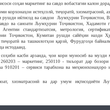
исоси соҳаи маркетинг ва савдо вобастагии калон дора
ми корхонаҳои истеҳсолӣ, тиҷоратӣ, хизматрасонӣ, аз
и рушди иќтисод ва савдои Љумҳурии Тоҷикистон, В
авдо ва саноати Љумҳурии Тоҷикистон, Хадамоти 
Агентии стандартизатсия, метрология, сертифика
рии Тоҷикистон, Кумитаи рушди сайёҳии назди Ҳ
тиҷоратӣ ва ташкилотҳои қарзӣ, Фурудгоҳи байнал
да истодаанд.
соҳиби касби арзанда, ҷои кори муносиб ва музди 
260203 – маркетинг, 250110 - тиљорат дар бозори 
а 910201 – сервиси тарабхона ва меҳмонхонаҳоро 
ноат, хизматрасонӣ ва дар умум иқтисодиёти Љ