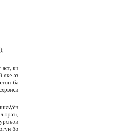
);
аст, ки
 яке аз
стон ба
сервиси
ишљўён
љоратї,
курсњои
огун бо