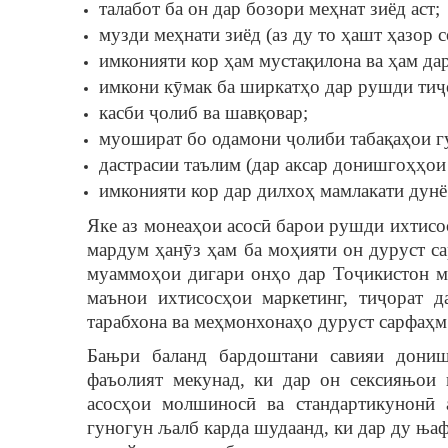
талабот ба он дар бозори меҳнат зиёд аст;
музди меҳнати зиёд (аз ду то ҳашт ҳазор
имконияти кор ҳам мустақилона ва ҳам да
имкони кӯмак ба ширкатҳо дар рушди тиҷо
касби ҷолиб ва шавқовар;
муошират бо одамони ҷолиби табақаҳои г
дастрасии таълим (дар аксар донишгоҳҳои
имконияти кор дар дилхоҳ мамлакати дунё 
Яке аз монеаҳои асосӣ барои рушди ихтисо
мардум ҳанӯз ҳам ба моҳияти он дуруст с
муаммоҳои дигари онҳо дар Тоҷикистон м
маънои ихтисосҳои маркетинг, тиҷорат 
тарабхона ва меҳмонхонаҳо дуруст сарфаҳм
Бањри баланд бардоштани савияи дони
фаъолият мекунад, ки дар он сексияњои и
асосҳои молшиносӣ ва стандартикунонӣ
гуногун љалб карда шудаанд, ки дар ду ња