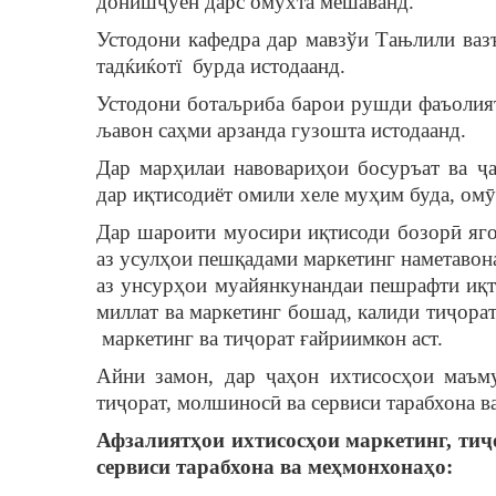
донишҷӯён дарс омўхта мешаванд.
Устодони кафедра дар мавзўи Тањлили ва
тадќиќотї бурда истодаанд.
Устодони ботаљриба барои рушди фаъолия
љавон саҳми арзанда гузошта истодаанд.
Дар марҳилаи навовариҳои босуръат ва ҷа
дар иқтисодиёт омили хеле муҳим буда, ом
Дар шароити муосири иқтисоди бозорӣ яго
аз усулҳои пешқадами маркетинг наметавона
аз унсурҳои муайянкунандаи пешрафти иқт
миллат ва маркетинг бошад, калиди тиҷора
маркетинг ва тиҷорат ғайриимкон аст.
Айни замон, дар ҷаҳон ихтисосҳои маъмул
тиҷорат, молшиносӣ ва сервиси тарабхона 
Афзалият
ҳ
ои
ихтисос
ҳ
ои
маркетинг, ти
ҷ
сервиси тарабхона ва ме
ҳ
мон
хона
ҳ
о
: