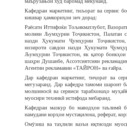
маърўзањои худ баромад мекунанд.
Кафедраи маркетинг, тиљорат ва сервис б
кишвар ҳамкориҳои зич дорад:
Раёсати Иттифоќи Тољикматлубот, Вазорат
молияи Љумҳурии Тоҷикистон, Палатаи с
назди Ҳукумати Ҷумҳурии Тоҷикистон, 
нозироти савдои назди Ҳукумати Ҷумҳу
Љумҳурии Тоҷикистон, як қатор бонкҳои 
шаҳри Душанбе, Ассотсиятсияи рекламад
Агентии рекламавии «ТАЙРОН» ва ғайра.
Дар кафедраи маркетинг, тиҷорат ва се
мегузаранд. Дар кафедра тамоми шароит ба
молшиносӣ ва сервиси тарабхонаҳо муҳайё
муосири техникӣ истифода мебаранд.
Кафедраи мазкур бо маводҳои таълимӣ б
намудани корҳои мустақилона, реферат, кор
Омӯзиш ва таҳлили вазъи иқтисоди муо