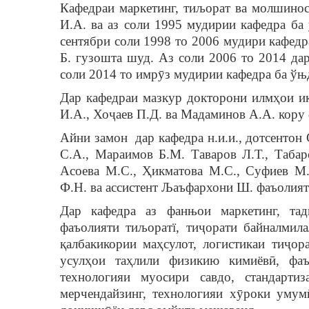
Кафедраи маркетинг, тиљорат ва молшинос
И.А. ва аз соли 1995 мудирии кафедра ба
сентябри соли 1998 то 2006 мудири кафедра
Б. гузошта шуд. Аз соли 2006 то 2014 дар 
соли 2014 то имрӯз мудирии кафедра ба ўњд
Дар кафедраи мазкур докторони илмҳои и
И.А., Хоҷаев П.Д. ва Мадаминов А.А. кору
Айни замон дар кафедра н.и.и., дотсентон
С.А., Мараимов Б.М. Таваров Л.Т., Таба
Асоева М.С., Ҳикматова М.С., Суфиев М
Ф.Н. ва ассистент Љаъфархони Ш. фаъолият
Дар кафедра аз фанњои маркетинг, тад
фаъолияти тиљоратї, тиҷорати байналми
қалбакикории маҳсулот, логистикаи тиҷо
усулҳои таҳлили физикию кимиёвӣ, фаъ
технологияи муосири савдо, стандарти
мерчендайзинг, технологияи хӯроки умум