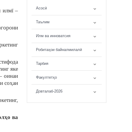
Асосӣ
 илмї –
Таълим
згорони
Илм ва инноватсия
ркетинг
Робитаҳои байналмилалӣ
стифода
Тарбия
инг яке
– оинаи
Факултетҳо
и соҳаи
Довталаб-2026
кетинг,
ол
ҳ
о
ва