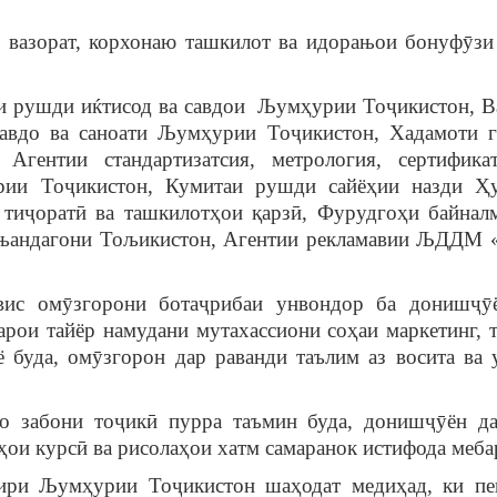
о вазорат, корхонаю ташкилот ва идорањои бонуфӯзи
и рушди иќтисод ва савдои Љумҳурии Тоҷикистон, В
авдо ва саноати Љумҳурии Тоҷикистон, Хадамоти 
Агентии стандартизатсия, метрология, сертифика
рии Тоҷикистон, Кумитаи рушди сайёҳии назди Ҳ
тиҷоратӣ ва ташкилотҳои қарзӣ, Фурудгоҳи байнал
ињандагони Тољикистон, Агентии рекламавии ЉДДМ
рвис омӯзгорони ботаҷрибаи унвондор ба донишҷӯ
рои тайёр намудани мутахассиони соҳаи маркетинг, т
 буда, омӯзгорон дар раванди таълим аз восита ва 
о забони тоҷикӣ пурра таъмин буда, донишҷӯён д
ҳои курсӣ ва рисолаҳои хатм самаранок истифода меба
сири Љумҳурии Тоҷикистон шаҳодат медиҳад, ки п