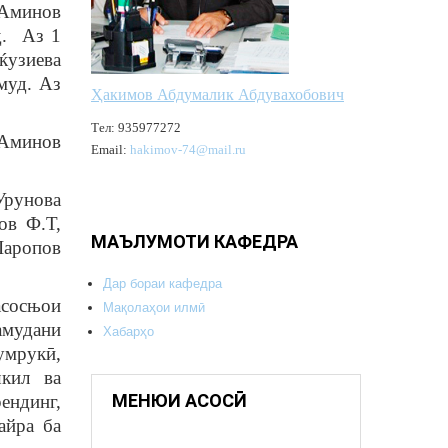
 Аминов
д. Аз 1
ќузиева
муд. Аз
Ҳакимов Абдумалик Абдувахобович
Тел: 935977272
 Аминов
Email:
hakimov-74@mail.ru
Урунова
ов Ф.Т,
МАЪЛУМОТИ КАФЕДРА
Шаропов
Дар бораи кафедра
асосњои
Мақолаҳои илмӣ
амудани
Хабарҳо
умрукӣ,
шкил ва
МЕНЮИ АСОСӢ
ендинг,
айра ба