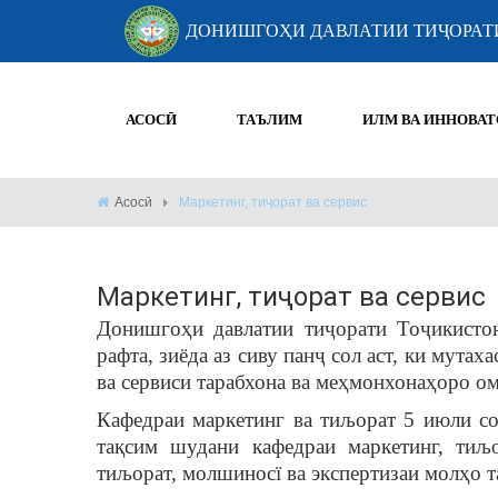
ДОНИШГОҲИ ДАВЛАТИИ ТИҶОРАТ
АСОСӢ
ТАЪЛИМ
ИЛМ ВА ИННОВАТ
Асосӣ
Маркетинг, тиҷорат ва сервис
Маркетинг, тиҷорат ва сервис
Донишгоҳи давлатии тиҷорати Тоҷикисто
рафта, зиёда аз сиву панҷ сол аст, ки мута
ва сервиси тарабхона ва меҳмонхонаҳоро о
Кафедраи маркетинг ва тиљорат 5 июли 
тақсим шудани кафедраи маркетинг, тиљ
тиљорат, молшиносї ва экспертизаи молҳо т