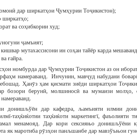
 сомонӣ дар ширкатҳои Ҷумҳурии Тоҷикистон);
р ширкатҳо;
рат ва соҳибкории худ;
уногуни ҷамъият;
 кишвар мутахассисони ин соҳаи тайёр карда мешаванд
ва ғайра.
сҳои номбурда дар Ҷумҳурии Тоҷикистон аз он иборат 
арфаҳм намераванд. Инчунин, мавҷуд набудани боварӣ
ебошад. Ҳанӯз ҳам қисмати зиёди ширкатҳои Тоҷики
дар бозори берунӣ, молшиносӣ ва мумаизи молҳо, 
 намераванд.
ши донишљўён дар кафедра, љамъияти илмии дон
лмї-таҳќиќотии таҳќиќоти маркетингї, фаъолияти ти
 амал менамояд. Дар кори сексияњо донишљўёни 
фта як маротиба рӯзҳои панљшанбе дар мавзўъњои гун