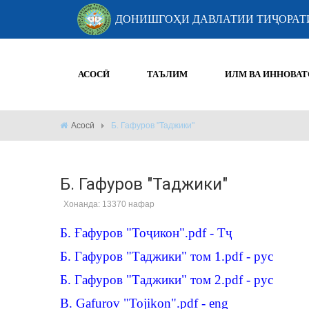
ДОНИШГОҲИ ДАВЛАТИИ ТИҶОРАТ
АСОСӢ
ТАЪЛИМ
ИЛМ ВА ИННОВАТ
Асосӣ
Б. Гафуров "Таджики"
Б. Гафуров "Таджики"
Хонанда: 13370 нафар
Б. Ғафуров "Тоҷикон".pdf - Тҷ
Б. Гафуров "Таджики" том 1.pdf
- рус
Б. Гафуров "Таджики" том 2.pdf
- рус
B. Gafurov "Tojikon".pdf - eng