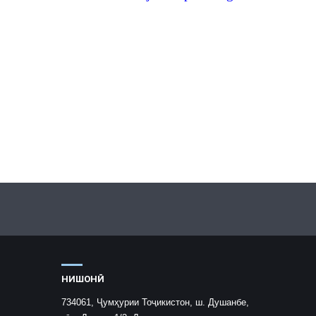
НИШОНӢ
734061, Ҷумҳурии Тоҷикистон, ш. Душанбе,