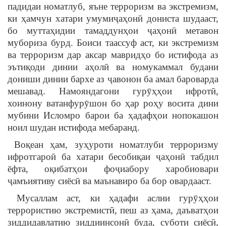
падидаи номатлуб, яъне терроризм ва экстремизм,
ки ҳамчун хатари умумиҷаҳонӣ дониста шудааст,
бо муттаҳидии тамаддунҳои ҷаҳонӣ метавон
мубориза бурд. Боиси таассуф аст, ки экстремизм
ва терроризм дар аксар мавридҳо бо истифода аз
эътиқоди динии аҳолӣ ва номукаммал будани
дониши динии бархе аз ҷавонон ба амал бароварда
мешавад. Намояндагони гурӯҳҳои ифротӣ,
хоинону ватанфурӯшон бо ҳар роҳу восита дини
мубини Исломро барои ба ҳадафҳои нопокашон
ноил шудан истифода мебаранд.
Воқеан ҳам, зуҳуроти номатлуби терроризму
ифротгароӣ ба хатари бесобиқаи ҷаҳонӣ табдил
ёфта, оқибатҳои фоҷиабору харобиовари
ҷамъиятиву сиёсӣ ва маънавиро ба бор овардааст.
Мусаллам аст, ки ҳадафи аслии гурӯҳҳои
террористию экстремистӣ, пеш аз ҳама, даъватҳои
зиддидавлатию зиддиинсонӣ буда, суботи сиёсӣ,