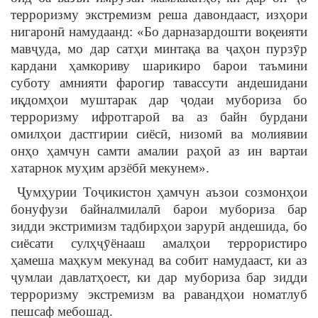
терроризму экстремизм реша давондааст, изҳори
нигаронӣ намудаанд: «Бо дарназардошти воқеияти
мавҷуда, мо дар сатҳи минтақа ва ҷаҳон пурзӯр
кардани ҳамкориву шарикиро барои таъмини
суботу амнияти фарогир тавассути андешидани
иқдомҳои муштарак дар ҷодаи мубориза бо
терроризму ифротгароӣ ва аз байн бурдани
омилҳои дастгирии сиёсӣ, низомӣ ва молиявии
онҳо ҳамчун самти амалии раҳоӣ аз ин вартаи
хатарнок муҳим арзёбӣ мекунем».
Ҷумҳурии Тоҷикистон ҳамчун аъзои созмонҳои
бонуфузи байналмилалӣ барои мубориза бар
зидди экстримизм тадбирҳои зарурӣ андешида, бо
сиёсати сулҳҷӯёнааш амалҳои террористиро
ҳамеша маҳкум мекунад ва собит намудааст, ки аз
ҷумлаи давлатҳоест, ки дар мубориза бар зидди
терроризму экстремизм ва равандҳои номатлуб
пешсаф мебошад.