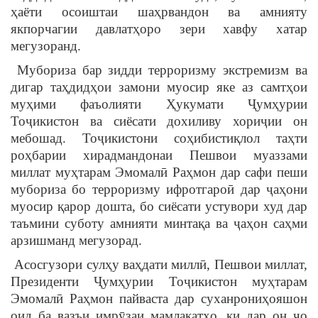
ҳаёти осоиштаи шаҳрвандон ва амнияту
якпорчагии давлатҳоро зери хавфу хатар
мегузоранд.
Мубориза бар зидди терроризму экстремизм ва
дигар таҳдидҳои замони муосир яке аз самтҳои
муҳими фаъолияти Ҳукумати Ҷумҳурии
Тоҷикистон ва сиёсати дохиливу хориҷии он
мебошад. Тоҷикистони соҳибистиқлол таҳти
роҳбарии хирадмандонаи Пешвои муаззами
миллат муҳтарам Эмомалӣ Раҳмон дар сафи пеши
мубориза бо терроризму ифротгароӣ дар ҷаҳони
муосир қарор дошта, бо сиёсати устувори худ дар
таъмини суботу амнияти минтақа ва ҷаҳон саҳми
арзишманд мегузорад.
Асосгузори сулҳу ваҳдати миллӣ, Пешвои миллат,
Президенти Ҷумҳурии Тоҷикистон муҳтарам
Эмомалӣ Раҳмон пайваста дар суханрониҳояшон
оид ба вазъи имрӯзаи мамлакатҳо, ки дар он ҷо