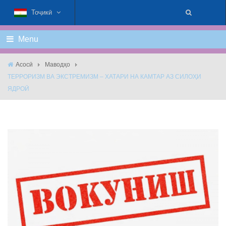
Тоҷикӣ
Menu
Асосӣ
Маводҳо
ТЕРРОРИЗМ ВА ЭКСТРЕМИЗМ – ХАТАРИ НА КАМТАР АЗ СИЛОҲИ
ЯДРОӢ