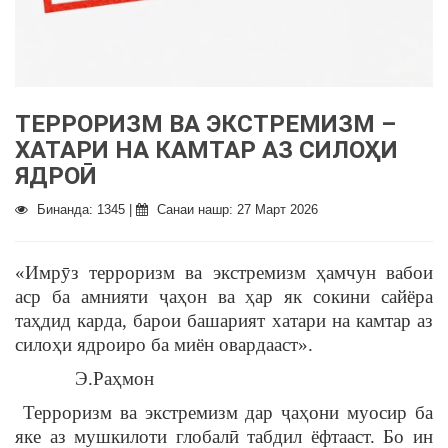
ТЕРРОРИЗМ ВА ЭКСТРЕМИЗМ –
ХАТАРИ НА КАМТАР АЗ СИЛОҲИ
ЯДРОӢ
Бинанда: 1345 |
Санаи нашр: 27 Март 2026
«Имрӯз терроризм ва экстремизм ҳамчун вабои
аср ба амнияти ҷаҳон ва ҳар як сокини сайёра
таҳдид карда, барои башарият хатари на камтар аз
силоҳи ядроиро ба миён овардааст».
Э.Раҳмон
Терроризм ва экстремизм дар ҷаҳони муосир ба
яке аз мушкилоти глобалӣ табдил ёфтааст. Бо ин