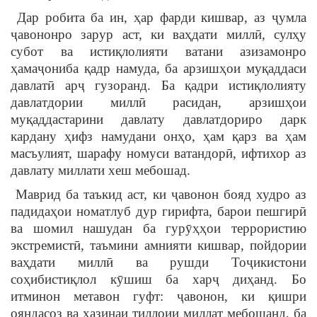
Дар робита ба ин, ҳар фарди кишвар, аз ҷумла
ҷавононро зарур аст, ки ваҳдати миллӣ, сулҳу
субот ва истиқлолияти ватани азизамонро
ҳамаҷониба қадр намуда, ба арзишҳои муқаддаси
давлатӣ арҷ гузоранд. Ба қадри истиқлолияту
давлатдории миллӣ расидан, арзишҳои
муқаддастарини давлату давлатдориро дарк
кардану ҳифз намудани онҳо, ҳам қарз ва ҳам
масъулият, шарафу номуси ватандорӣ, ифтихор аз
давлату миллати хеш мебошад.
Маврид ба таъкид аст, ки ҷавонон бояд худро аз
падидаҳои номатлуб дур гирифта, барои пешгирӣ
ва шомил нашудан ба гурӯҳҳои террористию
экстремистӣ, таъмини амнияти кишвар, пойдории
ваҳдати миллӣ ва рушди Тоҷикистони
соҳибистиқлол кӯшиш ба харҷ диҳанд. Бо
итминон метавон гуфт: ҷавонон, ки қишри
ояндасоз ва хазинаи тиллоии миллат мебошанд, ба