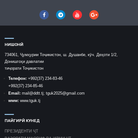
НИШОНӢ
734061, Ҷумҳурии Тоҷикистон, ш. Душанбе, кӯч. Деҳоти 1/2,
Донишгоҳи давлатии
тиҷорати Тоҷикистон
Телефон:
+992
(37) 234-83-46
+992
(37) 234-85-46
Email:
mail
@ddtt.tj
;
tguk2025@gmail.com
www:
www.tguk.tj
ПАЙГИРӢ КУНЕД
ПРЕЗИДЕНТИ ҶТ