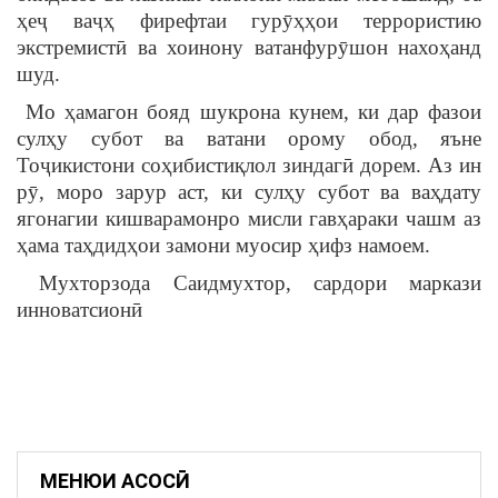
ҳеҷ ваҷҳ фирефтаи гурӯҳҳои террористию
экстремистӣ ва хоинону ватанфурӯшон нахоҳанд
шуд.
Мо ҳамагон бояд шукрона кунем, ки дар фазои
сулҳу субот ва ватани орому обод, яъне
Тоҷикистони соҳибистиқлол зиндагӣ дорем. Аз ин
рӯ, моро зарур аст, ки сулҳу субот ва ваҳдату
ягонагии кишварамонро мисли гавҳараки чашм аз
ҳама таҳдидҳои замони муосир ҳифз намоем.
Мухторзода Саидмухтор, сардори маркази
инноватсионӣ
МЕНЮИ АСОСӢ