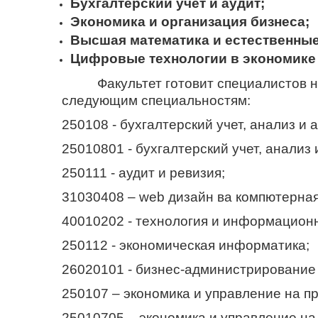
Б
ухгалтерский учет и аудит;
Э
кономика и организация бизнеса;
В
ысшая математика и
естественные
Цифровые технологии в экономике
Факультет готовит специалистов на 
следующим специальностям:
250108 - бухгалтерский учет, анализ и а
25010801 - бухгалтерский учет, анализ 
250111 - аудит и ревизия;
31030408 – web дизайн ва компютерная
40010202 - технология и информационн
250112 - экономическая информатика;
26020101 - бизнес-администрирование 
250107 – экономика и управление на п
25010705 – экономика и управление на