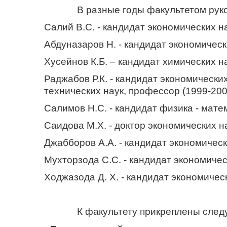
В разные годы факультетом руков
Салий В.С. - кандидат экономических на
Абдуназаров Н. - кандидат экономически
Хусейнов К.Б. – кандидат химических на
Раджабов Р.К. - кандидат экономических
технических наук, профессор (1999-200
Салимов Н.С. - кандидат физика - матем
Саидова М.Х. - доктор экономических на
Джабборов А.А. - кандидат экономически
Мухторзода С.С. - кандидат экономическ
Ходжазода Д. Х. - кандидат экономическ
К факультету прикреплены следу