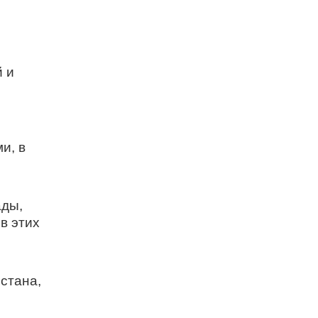
 и
и, в
ады,
в этих
стана,