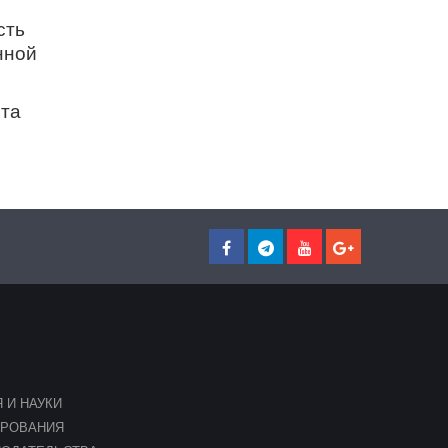
сть
нной
нта
 И НАУКИ
ИРОВАНИЯ