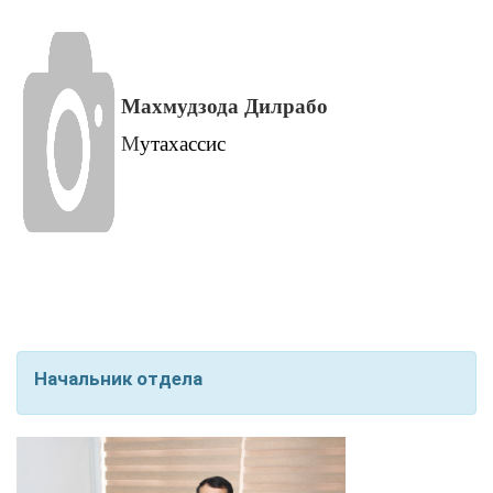
Махмудзода Дилрабо
М
утахассис
Начальник отдела