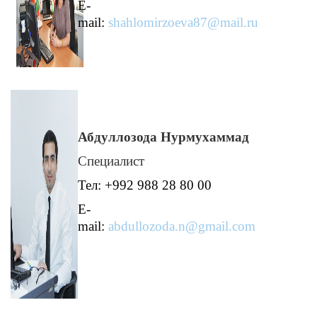
E-
mail:
shahlomirzoeva87@mail.ru
Абдуллозода Нурмухаммад
Специалист
Тел: +992 988 28 80 00
E-
mail:
abdullozoda.n@gmail.com