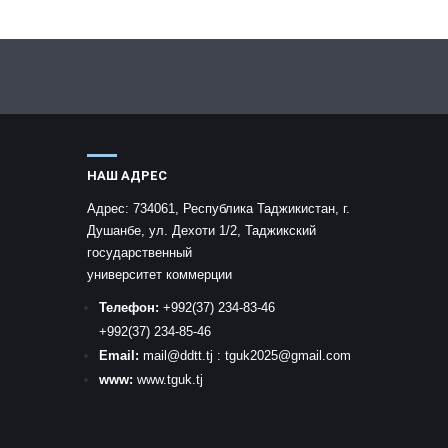
НАШ АДРЕС
Адрес:
734061, Республика Таджикистан, г.
Душанбе, ул. Дехоти 1/2, Таджикский
государственный
университет коммерции
Телефон:
+992
(37) 234-83-46
+992
(37) 234-85-46
Email:
mail
@ddtt.tj
:
tguk2025@gmail.com
www:
www.tguk.tj