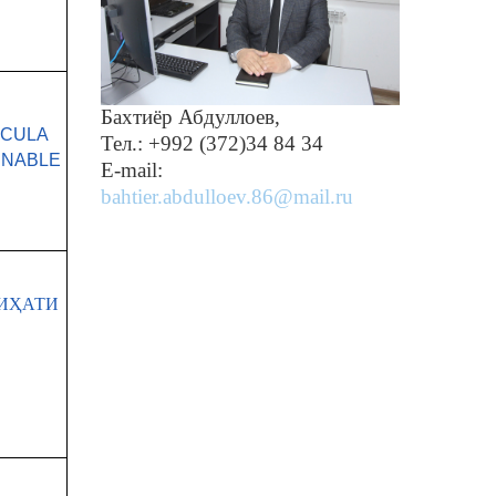
Бахтиёр Абдуллоев,
ICULA
Тел.: +992 (372)34 84 34
INABLE
Е-mail:
bahtier.abdulloev.86@mail.ru
ИҲАТИ