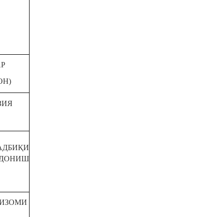
АР
,
ОН)
ЗИЯ
АДБИҚИ
 ДОНИШ
ИЗОМИ