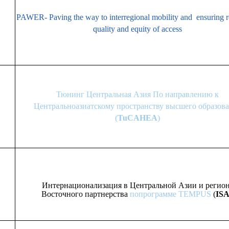
PAWER- Paving the way to interregional mobility and ensuring r
quality and equity of access
Тюнинг Центральная Азия По направлению к
Центральноазиатскому пространству высшего образов
(
TuCAHEA
)
Интернационализация в Центральной Азии и регио
Восточного партнерства
по
программе TEMPUS
(
IS