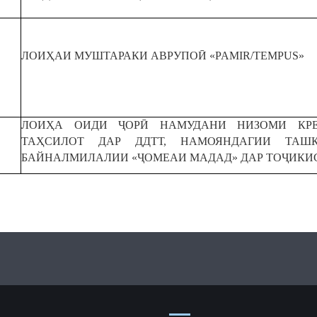
ЛОИҲАИ МУШТАРАКИ АВРУПОӢ «PAMIR/TEMPUS»
ЛОИҲА ОИДИ ҶОРӢ НАМУДАНИ НИЗОМИ КР
ТАҲСИЛОТ ДАР ДДТТ, НАМОЯНДАГИИ ТАШ
БАЙНАЛМИЛАЛИИ «ҶОМЕАИ МАДАД» ДАР ТОҶИКИ