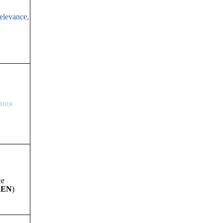
elevance,
ания
не
AEN
)