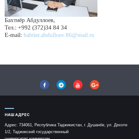
Бахтиёр Абдуллоев,
Тел.: +992 (372)34 84 34
Е-mail:
bahtier.abdulloev.86@mail.ru
НАШ АДРЕС
Адрес:
734061, Республика Таджикистан, г. Душанбе, ул. Дехоти
1/2, Таджикский государственный
университет коммерции